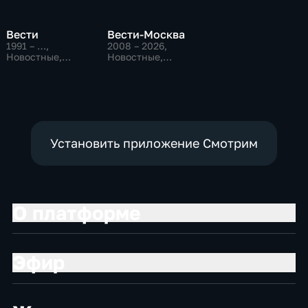
Вести
Вести-Москва
1991 – …
,
2008 – 2026
,
Новостные,
Новостные,
Общественно-
Общественно-
политические,
политические,
социально-
социально-
экономические
экономические
Установить приложение Смотрим
О платформе
Эфир