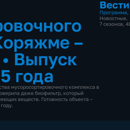
Вести
Программа
,
ровочного
Новостные
,
7 сезонов, 
Коряжме –
в
•
Выпуск
5 года
ства мусоросортировочного комплекса в
роверила даже биофильтр, который
няющих веществ. Готовность объекта –
 году.