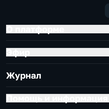
экономически
О платформе
Эфир
Журнал
Помощь и информация