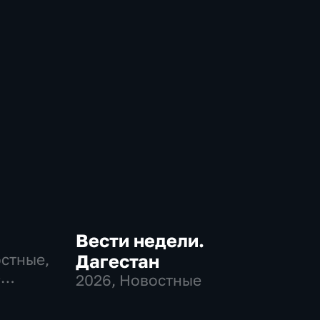
Вести недели.
остные,
Дагестан
-
2026
, Новостные
,