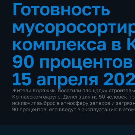
Готовность
мусоросорти
комплекса в 
90 проценто
15 апреля 202
Жители Коряжмы посетили площадку строитель
Котласском округе. Делегация из 50 человек п
исключит выброс в атмосферу запахов и загряз
90 процентов, его введут в эксплуатацию в этом