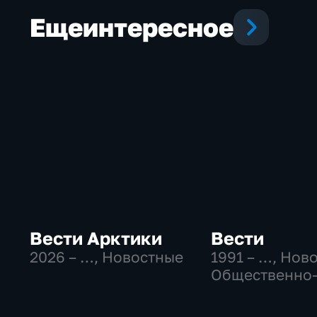
Еще
интересное
Вести Арктики
Вести
2026 – …
, Новостные
1991 – …
, Нов
Общественно
политические
социально-