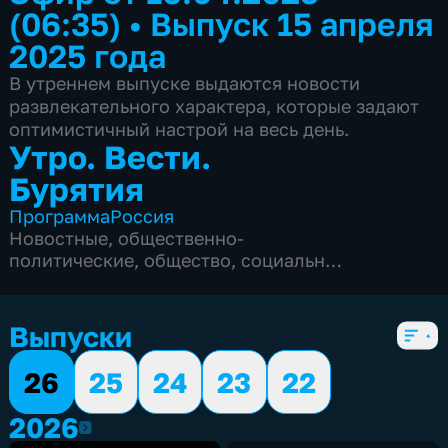
(06:35)
•
Выпуск 15 апреля
2025 года
В утреннем выпуске выдаются новости
развлекательного характера, которые задают
оптимистичный настрой на весь день.
Утро. Вести.
Бурятия
Программа
Россия
Новостные
,
общественно-
политические
,
общество
,
социально-
экономические
,
5 сезонов, 1901 выпуск
Выпуски
26
25
24
23
22
2026
2026