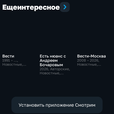
Еще
интересное
Вести
Есть нюанс с
Вести-Москва
Андреем
1991 – …
,
2008 – 2026
,
Новостные,
Бочаровым
Новостные,
Общественно-
Общественно-
2026
, Авторские,
политические,
политические,
Новостные,
социально-
социально-
общественно-
экономические
экономические
политические
Установить приложение Смотрим