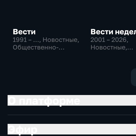
Вести
Вести неде
1991 – …
, Новостные,
2001 – 2026
,
Общественно-
Новостные,
политические,
Общественно
социально-
политические
экономические
О платформе
Эфир