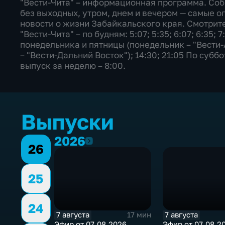
"Вести-Чита" – информационная программа. Со
без выходных, утром, днем и вечером — самые о
новости о жизни Забайкальского края. Смотрите
"Вести-Чита" – по будням: 5:07; 5:35; 6:07; 6:35; 7
понедельника и пятницы (понедельник – "Вести-
– "Вести-Дальний Восток"); 14:30; 21:05 По субб
выпуск за неделю – 8:00.
Выпуски
2026
2026
26
25
24
7 августа
7 августа
17 мин
Эфир от 07.08.2026
Эфир от 07.08.2