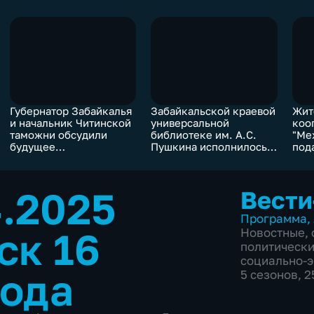
Губернатор Забайкалья
Забайкальской краевой
Жит
и начальник Читинской
универсальной
коо
таможни обсудили
библиотеке им. А.С.
"Ме
будущее
Пушкина исполнилось
под
погранпереходов
130 лет
огн
региона
4.2025
Вести
Программа
,
ск 16
Новостные
,
политическ
социально-
года
5 сезонов, 