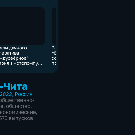
ели дачного
В Чите проходит форум
ператива
«Библиотечное
ждуозёрное"
содружество
арили мотопомпу
приграничья»
еборцам
-Чита
2022
,
Россия
общественно-
ие
,
общество
,
экономические
,
2575 выпусков