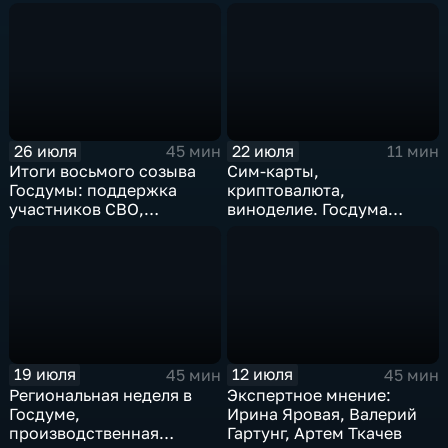
молодежью, защита от
мошенников
26 июля
22 июля
45 мин
11 мин
Итоги восьмого созыва
Сим-карты,
Госдумы: поддержка
криптовалюта,
участников СВО,
виноделие. Госдума
регулирование миграции
приняла новые законы
и стабилизация
топливного рынка
19 июля
12 июля
45 мин
45 мин
Региональная неделя в
Экспертное мнение:
Госдуме,
Ирина Яровая, Валерий
производственная
Гартунг, Артем Ткачев