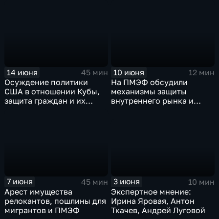
поддержка участников
Василий Пискарёв
СВО
14 июня
10 июня
45 мин
12 мин
Осуждение политики
На ПМЭФ обсудили
США в отношении Кубы,
механизмы защиты
защита граждан и их
внутреннего рынка и
сбережений от
привлечение
киберпреступников,
долгосрочных
право на зарпет продажи
инвестиций
вейпов
3 июня
7 июня
10 мин
45 мин
Экспертное мнение:
Арест имущества
Ирина Яровая, Антон
релокантов, пошлины для
Ткачев, Андрей Луговой
мигрантов и ПМЭФ