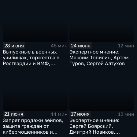
электротранспорта,
усиленный контроль и
защита детей
24 июня
28 июня
12 мин
45 мин
Экспертное мнение:
Выпускные в военных
Максим Топилин, Артем
училищах, торжества в
Туров, Сергей Алтухов
Росгвардии и ВМФ,
распределение офицеров
по регионам
21 июня
17 июня
44 мин
12 мин
Запрет продажи вейпов,
Экспертное мнение:
защита граждан от
Сергей Боярский,
кибермошенников и
Дмитрий Новиков,