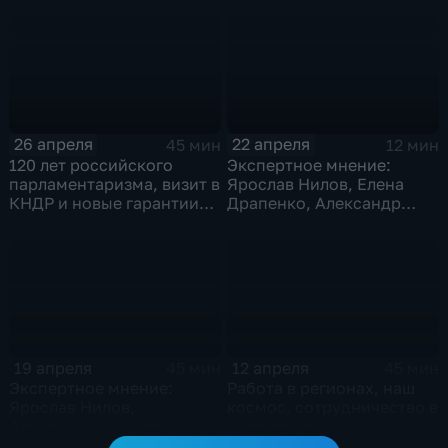
26 апреля
22 апреля
45 мин
12 мин
120 лет российского
Экспертное мнение:
парламентаризма, визит в
Ярослав Нилов, Елена
КНДР и новые гарантии
Драпенко, Александр
безопасности в рамках
Шавырин
ОДКБ
19 апреля
12 апреля
45 мин
45 мин
Экспертное мнение:
Работа в регионах, наш
Ярослав Нилов,
космос, сотрудничество в
Александр Бахарев,
энергетике и законы
Станислав Наумов, Ольга
апреля