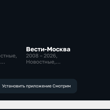
Вести-Москва
остные,
2008 – 2026
,
-
Новостные,
,
Общественно-
политические,
е
социально-
экономические
Установить приложение Смотрим