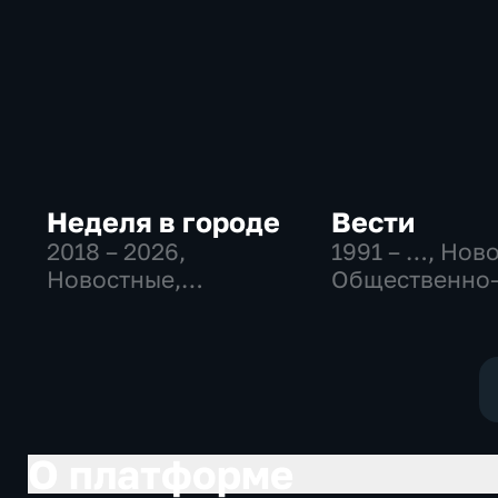
Неделя в городе
Вести
2018 – 2026
,
1991 – …
, Нов
Новостные,
Общественно
Общество,
политические
общественно-
социально-
политические
экономически
О платформе