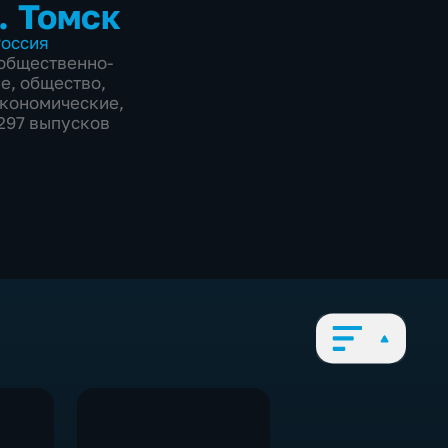
. Томск
оссия
общественно-
ие
,
общество
,
экономические
,
3297 выпусков