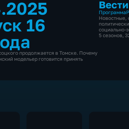
4.2025
Вести
Программа
Р
ск 16
Новостные
,
политическ
социально-
года
5 сезонов, 
соцкого продолжается в Томске. Почему
омский модельер готовится принять