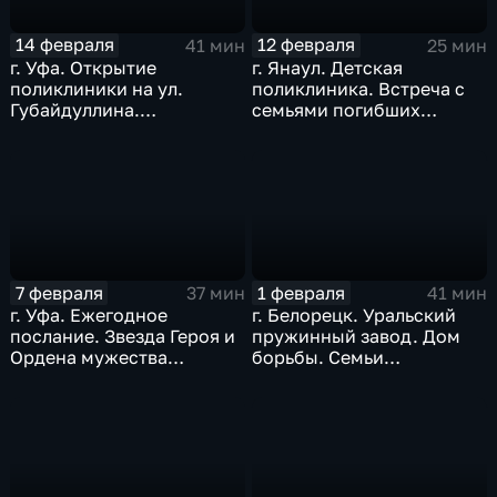
14 февраля
12 февраля
41 мин
25 мин
г. Уфа. Открытие
г. Янаул. Детская
поликлиники на ул.
поликлиника. Встреча с
Губайдуллина.
семьями погибших
«Креативный час». Дом
участников СВО. Январь
актёра. Февраль 2026 г.
2026 г.
7 февраля
1 февраля
37 мин
41 мин
г. Уфа. Ежегодное
г. Белорецк. Уральский
послание. Звезда Героя и
пружинный завод. Дом
Ордена мужества
борьбы. Семьи
посмертно. «Стеклонит».
участников СВО. Ёлка
Январь 2026 г.
желаний, 2026 г.