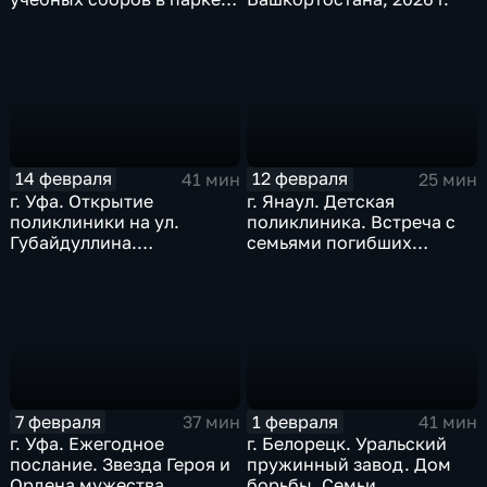
«Патриот». Февраль 2026
г.
14 февраля
12 февраля
41 мин
25 мин
г. Уфа. Открытие
г. Янаул. Детская
поликлиники на ул.
поликлиника. Встреча с
Губайдуллина.
семьями погибших
«Креативный час». Дом
участников СВО. Январь
актёра. Февраль 2026 г.
2026 г.
7 февраля
1 февраля
37 мин
41 мин
г. Уфа. Ежегодное
г. Белорецк. Уральский
послание. Звезда Героя и
пружинный завод. Дом
Ордена мужества
борьбы. Семьи