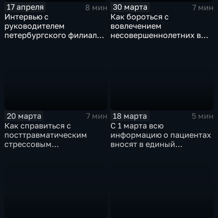
17 апреля
30 марта
8 мин
7 мин
Интервью с
Как бороться с
руководителем
вовлечением
петербургского филиала
несовершеннолетних в
фонда "Защитники
преступные схемы:
Отечества"
актуальное интервью
20 марта
18 марта
7 мин
5 мин
Как справиться с
С 1 марта всю
посттравматическим
информацию о пациентах
стрессовым
вносят в единый
расстройством:
государственный
актуальное интервью
регистр: актуальное
интервью