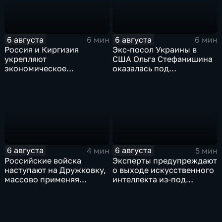
6 августа
6 августа
6 мин
6 мин
Россия и Киргизия
Экс-посол Украины в
укрепляют
США Ольга Стефанишина
экономическое
оказалась под
партнерство в рамках
следствием по делу о
Евразийского
коррупции
экономического союза
6 августа
6 августа
4 мин
5 мин
Российские войска
Эксперты предупреждают
наступают на Дружковку,
о выходе искусственного
массово применяя
интеллекта из-под
оптоволоконные дроны
контроля разработчиков