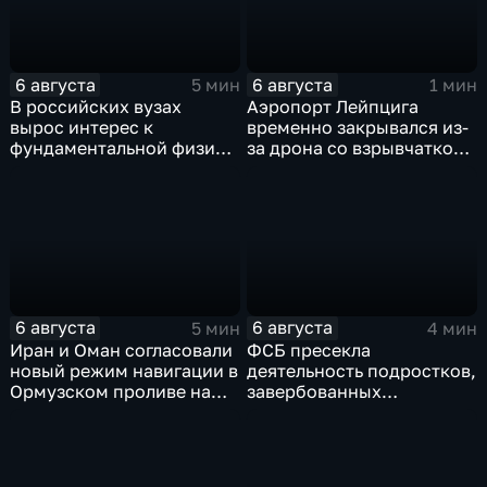
6 августа
6 августа
5 мин
1 мин
В российских вузах
Аэропорт Лейпцига
вырос интерес к
временно закрывался из-
фундаментальной физике
за дрона со взрывчаткой
и авиастроению на фоне
рядом с украинским
перехода к новой модели
грузовым самолетом
образования
6 августа
6 августа
5 мин
4 мин
Иран и Оман согласовали
ФСБ пресекла
новый режим навигации в
деятельность подростков,
Ормузском проливе на
завербованных
фоне нехватки
украинскими
боеприпасов у США
спецслужбами для
терактов в России