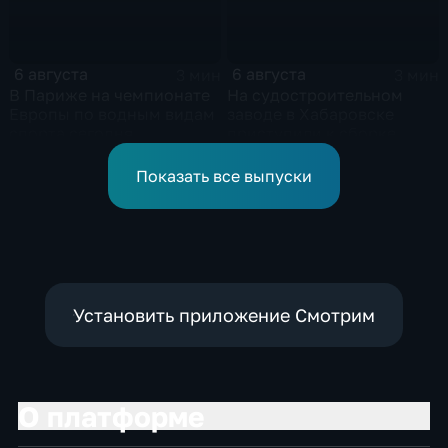
конференции
6 августа
6 августа
3 мин
3 мин
В Париже на чемпионате
На судостроительном
Европы по водным видам
заводе в Хабаровске
спорта сегодня
приступили к сборке
завершаются
дебаркадеров
выступления по прыжкам
Показать все выпуски
в воду
Установить приложение Смотрим
О платформе