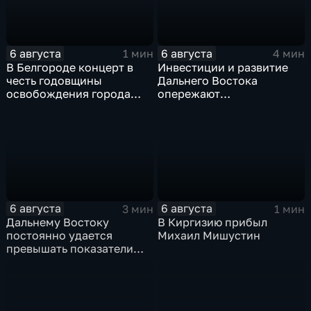
6 августа
6 августа
1 мин
4 мин
В Белгороде концерт в
Инвестиции и развитие
честь годовщины
Дальнего Востока
освобождения города
опережают
продолжился несмотря
среднероссийские
на блэкаут
показатели
6 августа
6 августа
3 мин
1 мин
Дальнему Востоку
В Киргизию прибыл
постоянно удается
Михаил Мишустин
превышать показатели
привлечения
инвестицийВ