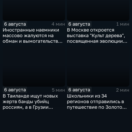
6 августа
6 августа
4 мин
1 мин
Иностранные наемники
В Москве откроется
массово жалуются на
выставка "Культ дерева",
обман и вымогательство
посвященная эволюции
со стороны
художественной
командования ВСУ
обработки древесины
6 августа
6 августа
5 мин
2 мин
В Таиланде ищут новых
Школьники из 34
жертв банды убийц
регионов отправились в
россиян, а в Грузии
путешествие по Золотому
фиксируют провокации
кольцу в рамках проекта
против туристов
"Кольцо Открытия"