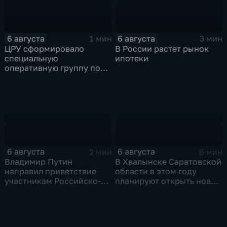
6 августа
6 августа
1 мин
3 мин
ЦРУ сформировало
В России растет рынок
специальную
ипотеки
оперативную группу по
смене власти на Кубе.
6 августа
6 августа
2 мин
6 мин
Владимир Путин
В Хвалынске Саратовской
направил приветствие
области в этом году
участникам Российско-
планируют открыть новую
киргизского
больницу
экономического форума
и Российско-киргизской
межрегиональной