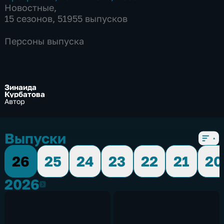
Новостные
,
15 сезонов, 51955 выпусков
Персоны выпуска
Зинаида
Курбатова
Автор
Выпуски
26
25
24
23
22
21
20
2026
2026