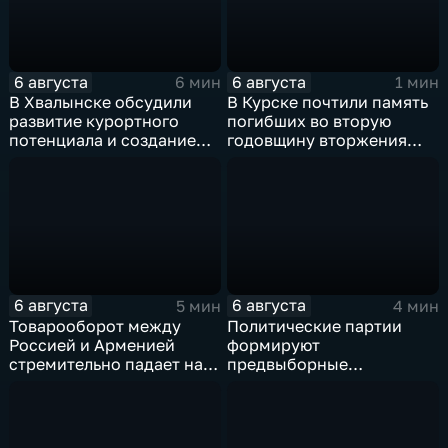
6 августа
6 августа
6 мин
1 мин
В Хвалынске обсудили
В Курске почтили память
развитие курортного
погибших во вторую
потенциала и создание
годовщину вторжения
медицинского кластера
ВСУ
6 августа
6 августа
5 мин
4 мин
Товарооборот между
Политические партии
Россией и Арменией
формируют
стремительно падает на
предвыборные
фоне курса Еревана на
программы на фоне роста
евроинтеграцию
электоральной
активности