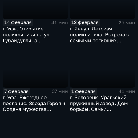
14 февраля
12 февраля
41 мин
25 мин
г. Уфа. Открытие
г. Янаул. Детская
поликлиники на ул.
поликлиника. Встреча с
Губайдуллина.
семьями погибших
«Креативный час». Дом
участников СВО. Январь
актёра. Февраль 2026 г.
2026 г.
7 февраля
1 февраля
37 мин
41 мин
г. Уфа. Ежегодное
г. Белорецк. Уральский
послание. Звезда Героя и
пружинный завод. Дом
Ордена мужества
борьбы. Семьи
посмертно. «Стеклонит».
участников СВО. Ёлка
Январь 2026 г.
желаний, 2026 г.