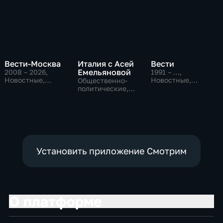
Вести-Москва
Италия с Асей
Вести
Емельяновой
2008 – 2026
,
1991 – …
,
Новостные,
Новостные,
Общественно-
Общественно-
Общественно-
политические,
политические,
политические,
Общество,
социально-
социально-
новостные
экономические
экономические
Установить приложение Смотрим
О платформе