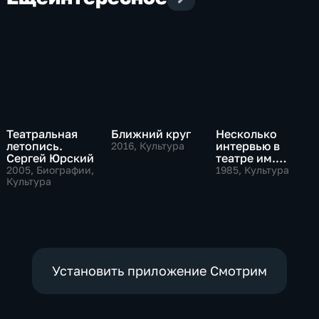
Театральная
Ближний круг
Несколько
летопись.
интервью в
2016
, Культура
Сергей Юрский
театре им.
Маяковского
2005
, Биографии,
1985
, Культура
Культура
Установить приложение Смотрим