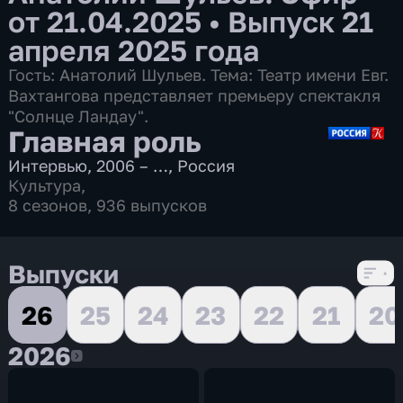
от 21.04.2025
•
Выпуск 21
апреля 2025 года
Гость: Анатолий Шульев. Тема: Театр имени Евг.
Вахтангова представляет премьеру спектакля
"Солнце Ландау".
Главная роль
Интервью
,
2006 – …
,
Россия
Культура
,
8 сезонов, 936 выпусков
Выпуски
26
25
24
23
22
21
20
2026
2026