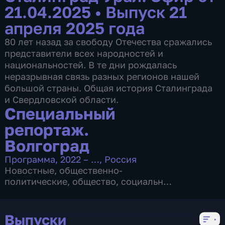
21.04.2025
•
Выпуск 21
апреля 2025 года
80 лет назад за свободу Отечества сражались
представители всех народностей и
национальностей. В те дни рождалась
неразрывная связь разных регионов нашей
большой страны. Общая история Сталинграда
и Свердловской области.
Специальный
репортаж.
Волгоград
Программа
,
2022 – …
,
Россия
Новостные
,
общественно-
политические
,
общество
,
социально-
экономические
,
Аналитические
,
итоговые
,
новостные
,
5 сезонов, 178 выпусков
Выпуски