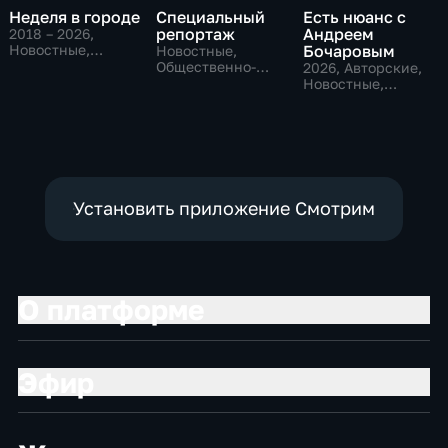
Неделя в городе
Специальный
Есть нюанс с
репортаж
Андреем
2018 – 2026
,
Новостные,
Бочаровым
Новостные,
Общество,
Общественно-
2026
, Авторские,
общественно-
политические,
Новостные,
политические
социально-
общественно-
экономические
политические
Установить приложение Смотрим
О платформе
Эфир