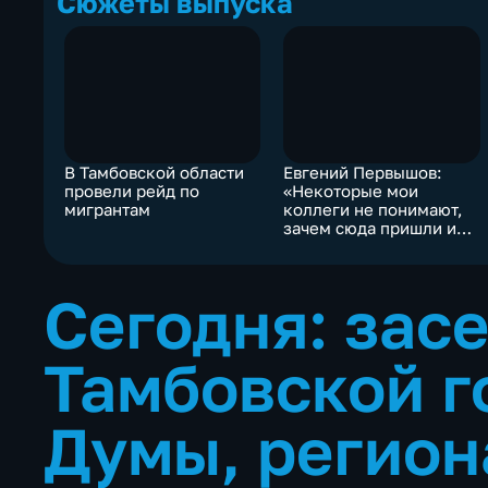
Сюжеты выпуска
В Тамбовской области
Евгений Первышов:
провели рейд по
«Некоторые мои
мигрантам
коллеги не понимают,
зачем сюда пришли и
чем должны
заниматься»
Сегодня: зас
Тамбовской г
Думы, регио