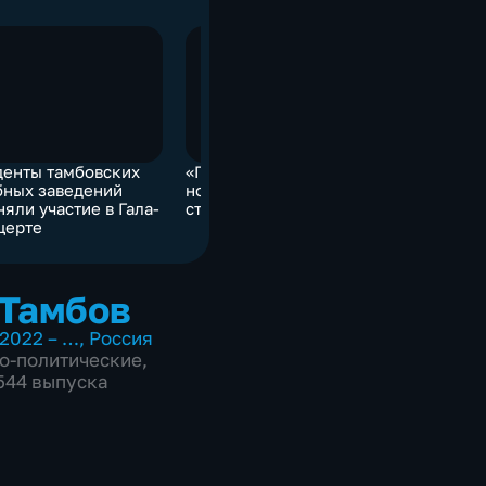
денты тамбовских
«Профессионалитет» –
бных заведений
новые возможности для
яли участие в Гала-
студентов СПО
церте
Тамбов
2022 – …
,
Россия
о-политические
,
7544 выпуска