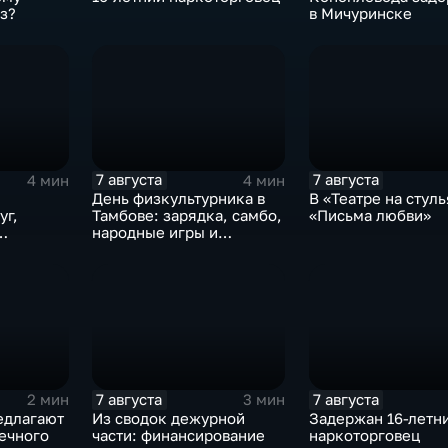
з?
в Мичуринске
7 августа
7 августа
4 мин
4 мин
День физкультурника в
В «Театре на стуль
уг,
Тамбове: зарядка, самбо,
«Письма любви»
народные игры и
е рабочей
олимпийский чемпион
7 августа
7 августа
2 мин
3 мин
едлагают
Из сводок дежурной
Задержан 16-летн
ечного
части: финансирование
наркоторговец