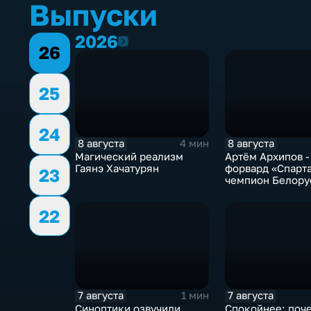
Выпуски
2026
2026
26
25
24
8 августа
8 августа
4 мин
Магический реализм
Артём Архипов -
Гаянэ Хачатурян
форвард «Спарта
23
чемпион Белору
победитель Пер
России теперь в
22
тамбовской ком
7 августа
7 августа
1 мин
Синоптики озвучили
Спокойнее: поч