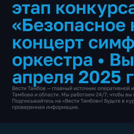
этап конкурс
«Безопасное 
концерт симф
оркестра
•
Вы
апреля 2025 
Вести Тамбов — главный источник оперативной 
Тамбова и области. Мы работаем 24/7, чтобы в
Подписывайтесь на «Вести Тамбов»! Будьте в кур
проверенная информация.