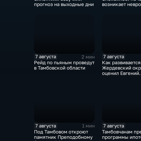
прогноз на выходные дни
возникает невро
7 августа
7 августа
2 мин
Рейд по пьяным проведут
Как развивается
в Тамбовской области
Жердевский окр
оценил Евгений
Певрышов в ход
поездки
7 августа
7 августа
1 мин
Под Тамбовом откроют
Тамбовчанам пр
памятник Преподобному
программы ипот