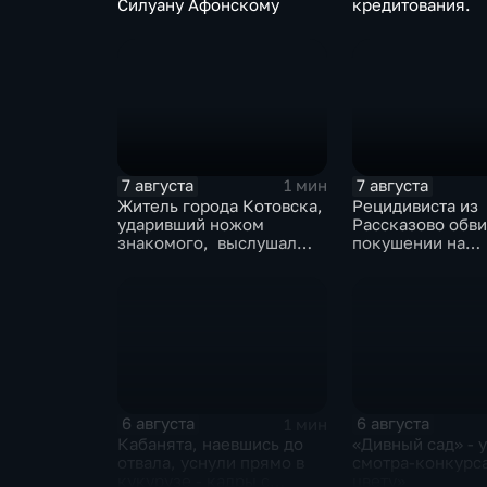
Силуану Афонскому
кредитования.
7 августа
7 августа
1 мин
Житель города Котовска,
Рецидивиста из
ударивший ножом
Рассказово обви
знакомого, выслушал
покушении на
приговорЖитель города
убийствоРециди
Котовска, ударивший
Рассказово обви
ножом знакомого,
покушении на у
выслушал приговор
6 августа
6 августа
1 мин
Кабанята, наевшись до
«Дивный сад» - 
отвала, уснули прямо в
смотра-конкурса
кукурузе - кадры с
цвету»