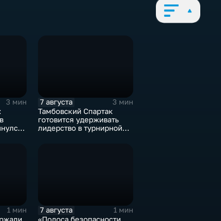
7 августа
3 мин
3 мин
:
Тамбовский Спартак
в
готовится удерживать
инулся
лидерство в турнирной
таблицеТамбовский
Спартак готовится
удерживать лидерство в
турнирной таблице
7 августа
1 мин
1 мин
ержали
«Полоса безопасности.