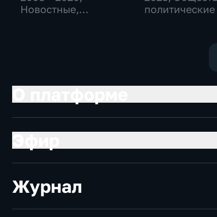
Новостные,
политические
Общественно-
политические,
социально-
экономические
О платформе
Эфир
Журнал