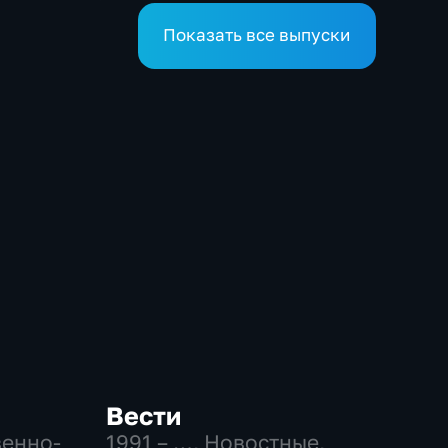
компаниями
болевые точки, М
Косенков дал отв
Показать все выпуски
Вести
венно-
1991 – …
, Новостные,