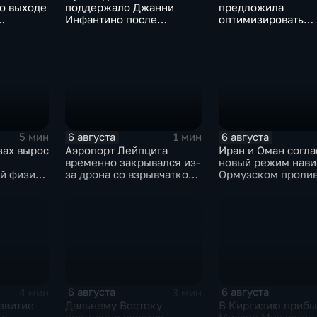
о выходе
поддержало Джанни
предложила
Инфантино после
оптимизировать
од
скандала с продажей
перечень олимпиа
ботчиков
прав на чемпионаты мира
поступления в вуз
6 августа
6 августа
5 мин
1 мин
зах вырос
Аэропорт Лейпцига
Иран и Оман согла
временно закрывался из-
новый режим нави
й физике
за дрона со взрывчаткой
Ормузском пролив
на фоне
рядом с украинским
фоне нехватки
ой модели
грузовым самолетом
боеприпасов у СШ
6 августа
6 августа
4 мин
3 мин
звитие
Дальнему Востоку
В Киргизию прибы