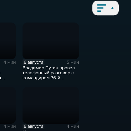
6 августа
4 мин
5 мин
Владимир Путин провел
л
телефонный разговор с
а
командиром 76-й
с 10-
дивизии ВДВ
Абдулазизом
Шихабидовым
6 августа
4 мин
4 мин