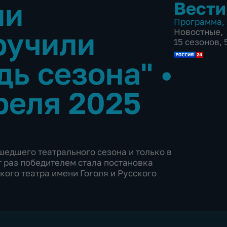
ни
Вести
Программа
,
ручили
Новостные
,
15 сезонов,
дь сезона"
•
реля 2025
шедшего театрального сезона и только в
т раз победителем стала постановка
кого театра имени Гоголя и Русского