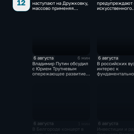
12
наступают на Дружковку,
предупреждают 
массово применяя
искусственного
оптоволоконные дроны
интеллекта из-п
контроля разра
6 августа
6 августа
6 мин
Владимир Путин обсудил
В российских ву
с Юрием Трутневым
интерес к
опережающее развитие
фундаментально
Дальнего Востока
и авиастроению 
перехода к нов
образования
6 августа
6 августа
1 мин
В Белгороде концерт в
Инвестиции и ра