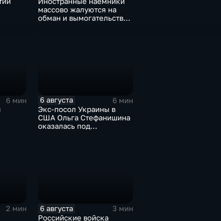
тии
Иностранные наемники
массово жалуются на
обман и вымогательство
е роста
со стороны
командования ВСУ
6 августа
6 мин
6 мин
я
Экс-посол Украины в
США Ольга Стефанишина
оказалась под
ках
следствием по делу о
коррупции
оюза
6 августа
2 мин
3 мин
Российские войска