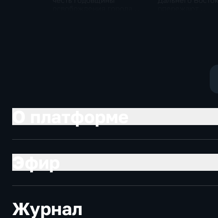
честь годовщины
Дальнего Восто
освобождения города
опережают
продолжился несмотря
среднероссийск
на блэкаут
показатели
О платформе
Эфир
Журнал