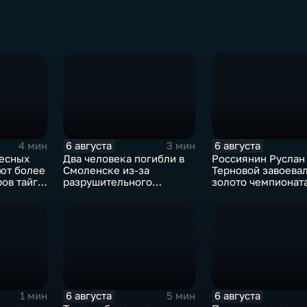
6 августа
6 августа
4 мин
3 мин
лесных
Два человека погибли в
Россиянин Руслан
ют более
Смоленске из-за
Терновой завоева
ов тайги,
разрушительного
золото чемпионат
7 очагов
урагана, 15 тысяч
Европы в прыжках 
жителей остались без
метровой вышки
света
6 августа
6 августа
1 мин
5 мин