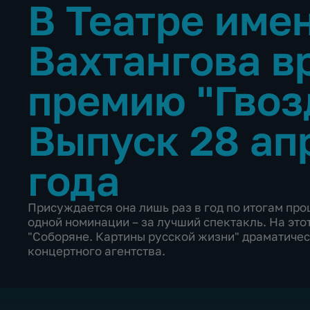
В Театре име
Вахтангова в
премию "Гвоз
Выпуск 28 ап
года
Присуждается она лишь раз в год по итогам про
одной номинации – за лучший спектакль. На это
"Соборяне. Картины русской жизни" драматичес
концертного агентства.