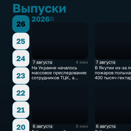
Выпуски
2026
2026
26
25
24
7 августа
7 августа
4 мин
На Украине началось
В Якутии из-за 
массовое преследование
пожаров полыха
23
сотрудников ТЦК, а
400 тысяч гектар
военкоматы пополнят
зафиксировано 7
бывшими заключенными
возгорания
22
21
20
6 августа
6 августа
6 мин