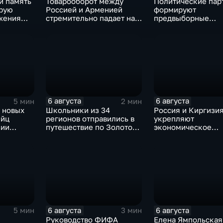
и память
Товарооборот между
Политические пар
орую
Россией и Арменией
формируют
жения
стремительно падает на
предвыборные
фоне курса Еревана на
программы на фон
евроинтеграцию
электоральной
активности
6 августа
6 августа
5 мин
2 мин
 новых
Школьники из 34
Россия и Киргизи
ийц
регионов отправились в
укрепляют
зии
путешествие по Золотому
экономическое
окации
кольцу в рамках проекта
партнерство в рам
"Кольцо Открытия"
Евразийского
экономического с
6 августа
6 августа
5 мин
3 мин
Руководство ФИФА
Елена Ямпольская