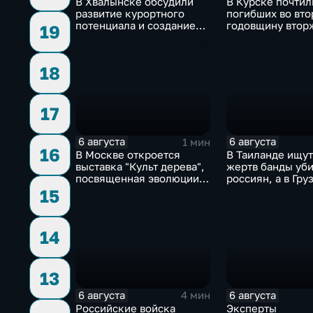
В Хвалынске обсудили
В Курске почтил
развитие курортного
погибших во вт
потенциала и создание
годовщину втор
19
медицинского кластера
ВСУ
18
17
6 августа
6 августа
1 мин
16
В Москве откроется
В Таиланде ищут
выставка "Культ дерева",
жертв банды уб
посвященная эволюции
россиян, а в Гру
художественной
фиксируют пров
15
обработки древесины
против туристов
14
13
6 августа
6 августа
4 мин
Российские войска
Эксперты