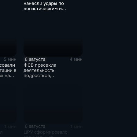
нанесли удары по
логистическим и
д для
энергетическим
ы
объектам ВСУ
6 августа
5 мин
4 мин
совали
ФСБ пресекла
гации в
деятельность
е на
подростков,
завербованных
А
украинскими
спецслужбами для
терактов в России
6 августа
1 мин
1 мин
л
ЦРУ сформировало