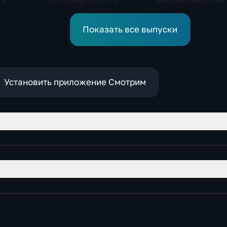
ка
постоянно удается
Михаил Мишустин
превышать показатели
ие
привлечения
инвестицийВ
Показать все выпуски
Установить приложение Смотрим