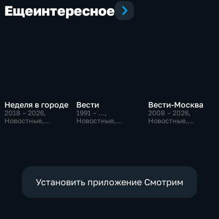
Еще
интересное
Неделя в городе
Вести
Вести-Москва
2018 – 2026
,
1991 – …
,
2008 – 2026
,
Новостные,
Новостные,
Новостные,
Общество,
Общественно-
Общественно-
общественно-
политические,
политические,
политические
социально-
социально-
экономические
экономические
Установить приложение Смотрим