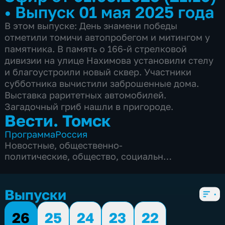
•
Выпуск 01 мая 2025 года
В этом выпуске: День знамени победы
отметили томичи автопробегом и митингом у
памятника. В память о 166-й стрелковой
дивизии на улице Нахимова установили стелу
и благоустроили новый сквер. Участники
субботника вычистили заброшенные дома.
Выставка раритетных автомобилей.
Загадочный гриб нашли в пригороде.
Вести. Томск
Программа
Россия
Новостные
,
общественно-
политические
,
общество
,
социально-
экономические
,
5 сезонов, 3297 выпусков
Выпуски
26
25
24
23
22