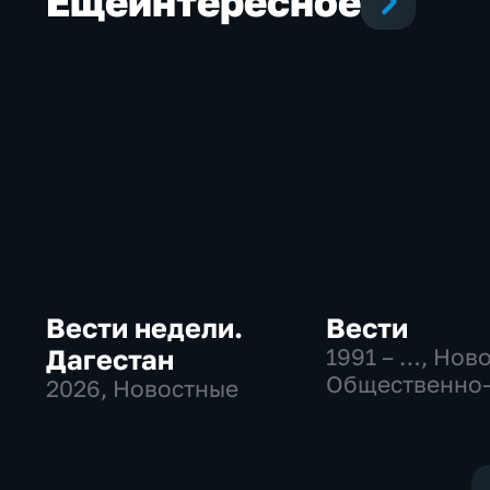
Еще
интересное
Вести недели.
Вести
Дагестан
1991 – …
, Нов
Общественно
2026
, Новостные
политические
социально-
экономически