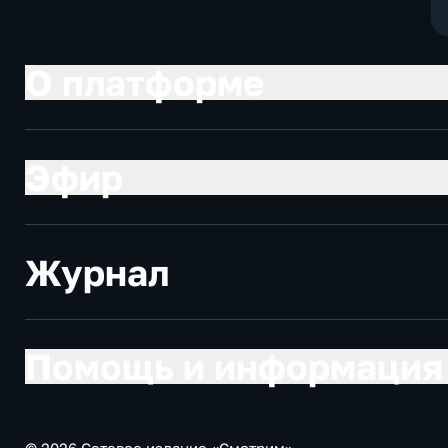
О платформе
Эфир
Журнал
Помощь и информация