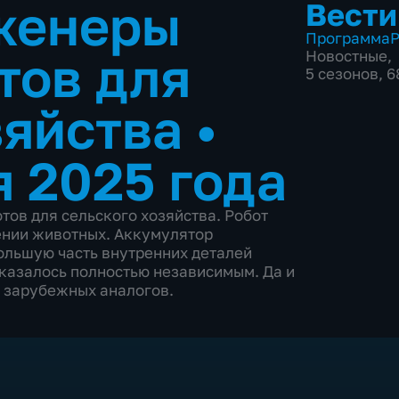
женеры
Вести
Программа
Р
тов для
Новостные
,
5 сезонов, 
зяйства
•
я 2025 года
ов для сельского хозяйства. Робот
ении животных. Аккумулятор
большую часть внутренних деталей
оказалось полностью независимым. Да и
е зарубежных аналогов.