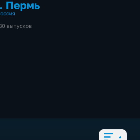
. Пермь
оссия
680 выпусков