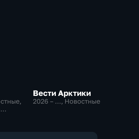
Вести Арктики
остные,
2026 – …
, Новостные
-
,
е