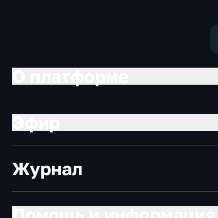
политические
социально-
экономически
О платформе
Эфир
Журнал
Помощь и информация