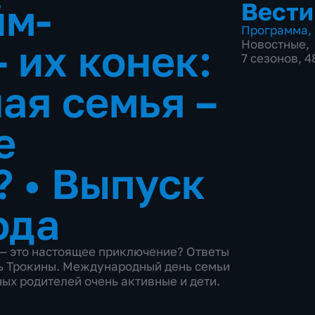
йм-
Вести
Программа
,
 их конек:
Новостные
,
7 сезонов, 
ая семья –
е
?
•
Выпуск
ода
 — это настоящее приключение? Ответы
рь Трокины. Международный день семьи
ных родителей очень активные и дети.