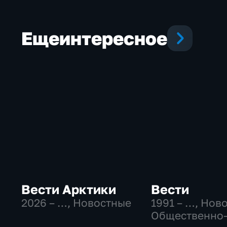
Еще
интересное
Вести Арктики
Вести
2026 – …
, Новостные
1991 – …
, Нов
Общественно