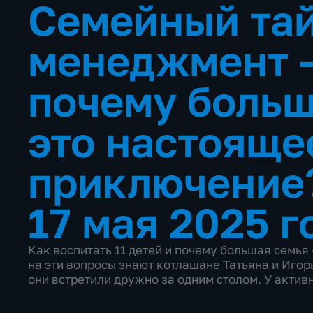
Семейный та
менеджмент –
почему больш
это настояще
приключение
17 мая 2025 г
Как воспитать 11 детей и почему большая семья
на эти вопросы знают котлашане Татьяна и Иго
они встретили дружно за одним столом. У актив