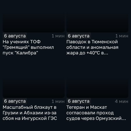
мира
6 августа
6 августа
1 мин
1 мин
На учениях ТОФ
Паводок в Тюменской
"Гремящий" выполнил
области и аномальная
пуск "Калибра"
жара до +40°C в
Ростовской
6 августа
6 августа
1 мин
4 мин
Масштабный блэкаут в
Тегеран и Маскат
Грузии и Абхазии из-за
согласовали проход
сбоя на Ингурской ГЭС
судов через Ормузский
пролив вопреки позиции
США