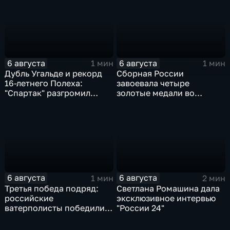
6 августа
6 августа
1 мин
1 мин
Дубль Угальде и рекорд
Сборная России
16-летнего Полеха:
завоевала четыре
"Спартак" разгромил
золотые медали во
"Оренбург" в Кубке
второй день КМ по
России
зимнему плаванию
6 августа
6 августа
1 мин
2 мин
Третья победа подряд:
Светлана Ромашина дала
российские
эксклюзивное интервью
ватерполисты победили
"России 24"
Черногорию на
юниорском чемпионате