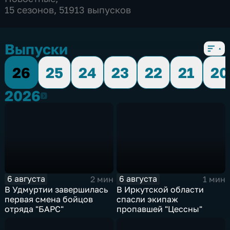
15 сезонов, 51913 выпусков
Выпуски
26
25
24
23
22
21
20
2026
2026
6 августа
6 августа
2 мин
1 мин
В Удмуртии завершилась
В Иркутской области
первая смена бойцов
спасли экипаж
отряда "БАРС"
пропавшей "Цессны"