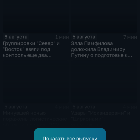
6 августа
5 августа
1 мин
7 мин
Группировки "Север" и
Элла Памфилова
"Восток" взяли под
доложила Владимиру
контроль еще два
Путину о подготовке к
населенных пункта
выборам в Госдуму
5 августа
5 августа
4 мин
4 мин
Минувшей ночью
Удары "Искандерами" и
поражены логистические
"Цирконами":
объекты и склады ВСУ
уничтожены
логистические базы ВСУ
под Киевом
Показать все выпуски