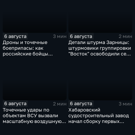
6 августа
6 августа
3 мин
2 мин
Дроны и точечные
Детали штурма Зарницы:
боеприпасы: как
штурмовики группировки
российские бойцы
"Восток" освободили село
выбивают противника в
в Запорожье
ДНР
6 августа
6 августа
2 мин
3 мин
Точечные удары по
Хабаровский
объектам ВСУ вызвали
судостроительный завод
масштабную воздушную
начал сборку первых
тревогу на Украине
дебаркадеров