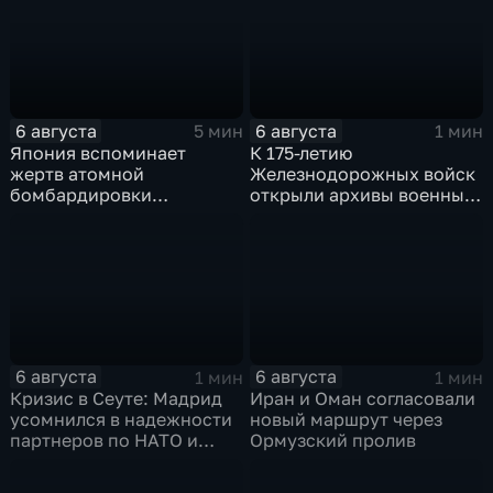
6 августа
6 августа
5 мин
1 мин
Япония вспоминает
К 175-летию
жертв атомной
Железнодорожных войск
бомбардировки
открыли архивы военных
Хиросимы
лет
6 августа
6 августа
1 мин
1 мин
Кризис в Сеуте: Мадрид
Иран и Оман согласовали
усомнился в надежности
новый маршрут через
партнеров по НАТО и
Ормузский пролив
США