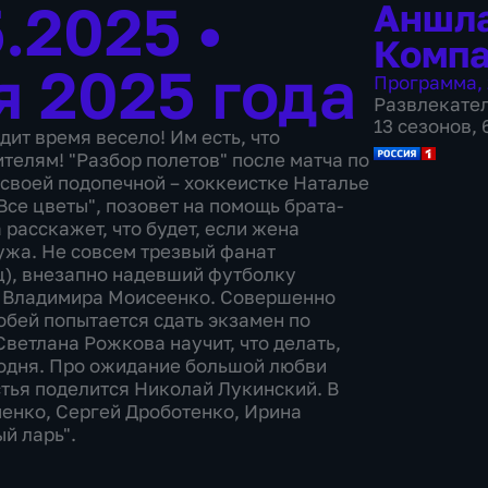
5.2025
•
Аншла
Комп
я 2025 года
Программа
,
Развлекате
13 сезонов,
ит время весело! Им есть, что
ителям! "Разбор полетов" после матча по
своей подопечной – хоккеистке Наталье
Все цветы", позовет на помощь брата-
расскажет, что будет, если жена
ужа. Не совсем трезвый фанат
ц), внезапно надевший футболку
ля Владимира Моисеенко. Совершенно
бей попытается сдать экзамен по
Светлана Рожкова научит, что делать,
 родня. Про ожидание большой любви
стья поделится Николай Лукинский. В
енко, Сергей Дроботенко, Ирина
й ларь".