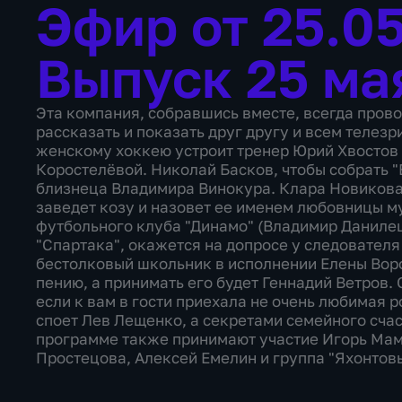
Эфир от 25.0
Выпуск 25 ма
Эта компания, собравшись вместе, всегда провод
рассказать и показать друг другу и всем телезр
женскому хоккею устроит тренер Юрий Хвостов 
Коростелëвой. Николай Басков, чтобы собрать "
близнеца Владимира Винокура. Клара Новикова 
заведет козу и назовет ее именем любовницы м
футбольного клуба "Динамо" (Владимир Даниле
"Спартака", окажется на допросе у следовате
бестолковый школьник в исполнении Елены Воро
пению, а принимать его будет Геннадий Ветров. 
если к вам в гости приехала не очень любимая
споет Лев Лещенко, а секретами семейного сча
программе также принимают участие Игорь Мам
Простецова, Алексей Емелин и группа "Яхонтовы