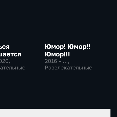
ься
Юмор! Юмор!!
шается
Юмор!!!
2020
,
2016 – …
,
ательные
Развлекательные