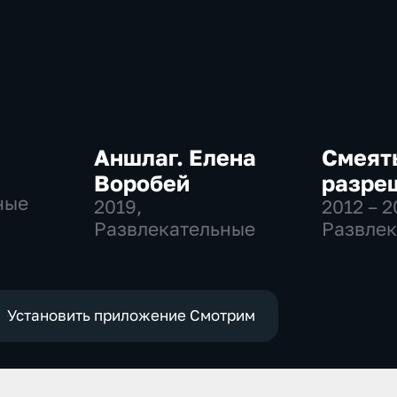
Аншлаг. Елена
Смеят
Воробей
разре
ные
2019
,
2012 – 
Развлекательные
Развлек
Установить приложение Смотрим