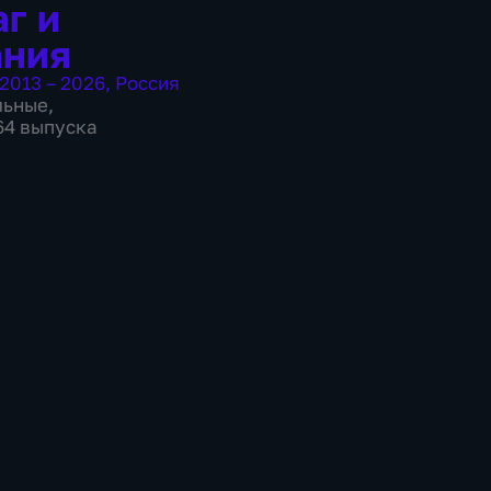
г и
ания
2013 – 2026
,
Россия
льные
,
 64 выпуска