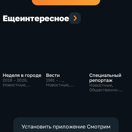
Еще
интересное
Неделя в городе
Вести
Специальный
репортаж
2018 – 2026
,
1991 – …
,
Новостные,
Новостные,
Новостные,
Общество,
Общественно-
Общественно-
общественно-
политические,
политические,
политические
социально-
социально-
экономические
экономические
Установить приложение Смотрим