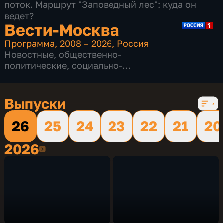
поток. Маршрут "Заповедный лес": куда он
ведет?
Вести-Москва
Программа
,
2008 – 2026
,
Россия
Новостные
,
общественно-
политические
,
социально-
экономические
,
16 сезонов, 12227 выпусков
Выпуски
26
25
24
23
22
21
20
2026
2026