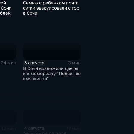
вой
Семью с ребенком почти
 Сочи
сутки эвакуировали с гор
ублей
в Сочи
5 августа
24 мин
3 мин
В Сочи возложили цветы
к к мемориалу "Подвиг во
имя жизни"
4 августа
10 мин
17 мин
)
Эфир от 04.08.2026