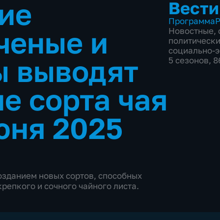
ие
Вести
Программа
Р
ченые и
Новостные
,
политическ
социально-
ы выводят
5 сезонов, 
е сорта чая
юня 2025
озданием новых сортов, способных
репкого и сочного чайного листа.