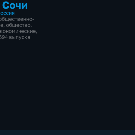
 Сочи
оссия
общественно-
ие
,
общество
,
экономические
,
8694 выпуска