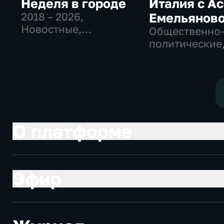
Неделя в городе
Италия с А
2018 – 2026
,
Емельянов
Новостные,
Общественно
Общество,
политические
общественно-
Общество, но
политические
О платформе
Эфир