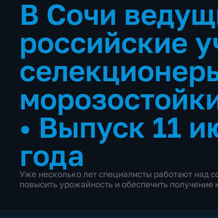
В Сочи ведущ
российские у
селекционер
морозостойки
•
Выпуск 11 и
года
Уже несколько лет специалисты работают над с
повысить урожайность и обеспечить получение к