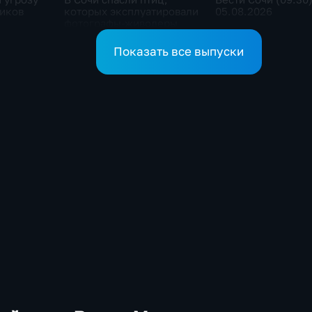
ников
которых эксплуатировали
05.08.2026
фотографы-живодеры
Показать все выпуски