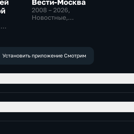
сей
Вести-Москва
ой
2008 – 2026
,
Новостные,
-
Общественно-
,
политические,
востные
социально-
экономические
Установить приложение Смотрим