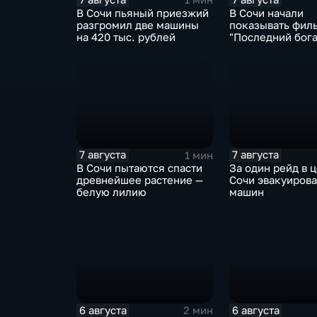
В Сочи пьяный приезжий
В Сочи начали
разгромил две машины
показывать фил
на 420 тыс. рублей
"Последний бога
Колобок"
7 августа
7 августа
1 мин
В Сочи пытаются спасти
За один рейд в 
древнейшее растение —
Сочи эвакуирова
белую лилию
машин
6 августа
6 августа
2 мин