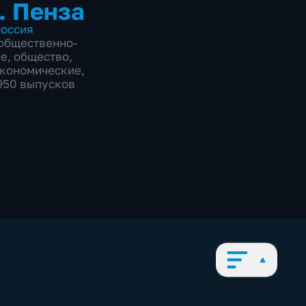
. Пенза
оссия
общественно-
ие
,
общество
,
экономические
,
1950 выпусков