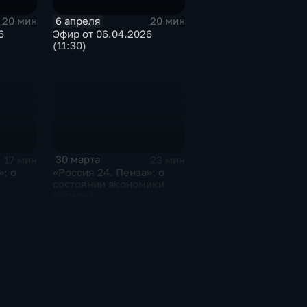
6 апреля
20 мин
20 мин
6
Эфир от 06.04.2026
(11:30)
30 марта
17 мин
23 мин
»: о
«Россия 24. Пенза»: о
состоянии экономики
региона