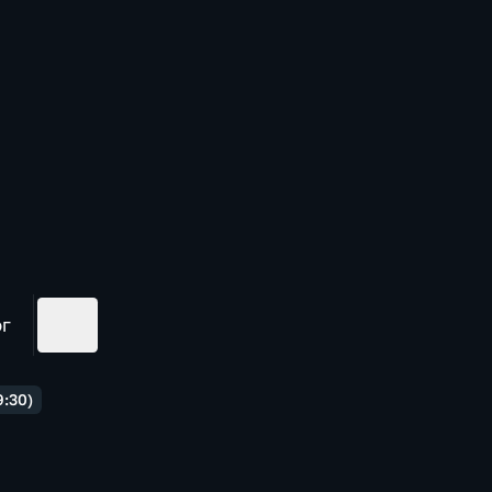
ог
9:30)