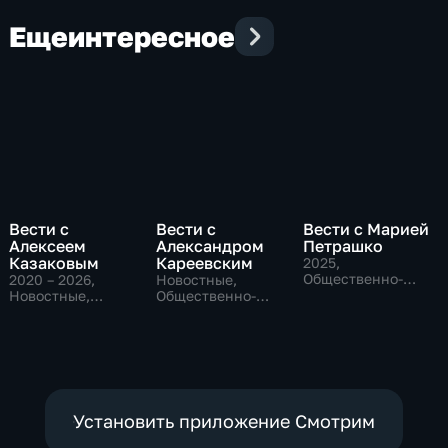
Еще
интересное
Вести с
Вести с
Вести с Марией
Алексеем
Александром
Петрашко
Казаковым
Кареевским
2025
,
Общественно-
2020 – 2026
,
Новостные,
политические,
Новостные,
Общественно-
Новостные
Общественно-
политические
политические
Установить приложение Смотрим