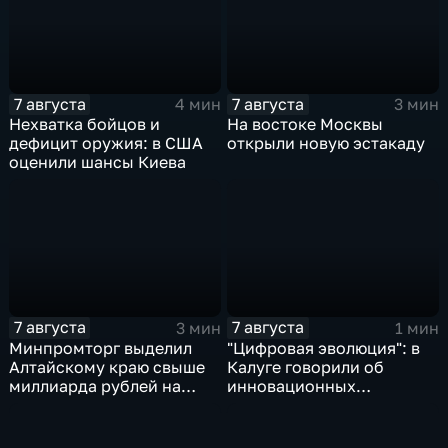
7 августа
7 августа
4 мин
3 мин
Нехватка бойцов и
На востоке Москвы
дефицит оружия: в США
открыли новую эстакаду
оценили шансы Киева
7 августа
7 августа
3 мин
1 мин
Минпромторг выделил
"Цифровая эволюция": в
Алтайскому краю свыше
Калуге говорили об
миллиарда рублей на
инновационных
промразвитие
IT‑проектах