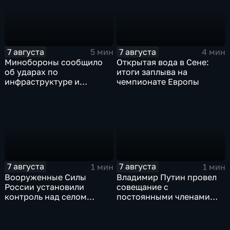
7 августа
7 августа
5 мин
4 мин
Минобороны сообщило
Открытая вода в Сене:
об ударах по
итоги заплыва на
инфраструктуре и
чемпионате Европы
военной технике ВСУ
7 августа
7 августа
1 мин
1 мин
Вооруженные Силы
Владимир Путин провел
России установили
совещание с
контроль над селом
постоянными членами
Анискино в Харьковской
Совета безопасности
области
России