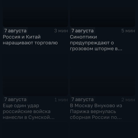
7 августа
7 августа
3 мин
5 мин
Россия и Китай
Синоптики
наращивают торговлю
предупреждают о
грозовом шторме в
Центральной России
7 августа
7 августа
1 мин
2 мин
Еще один удар
В Москву Внуково из
российские войска
Парижа вернулась
нанесли в Сумской
сборная России по
области
синхронному плаванию