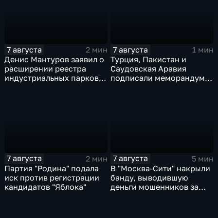
7 августа
7 августа
2 мин
1 мин
Денис Мантуров заявил о
Турция, Пакистан и
расширении реестра
Саудовская Аравия
индустриальных парков в
подписали меморандум о
Ярославской области
коллективной обороне
7 августа
7 августа
2 мин
5 мин
Партия "Родина" подала
В "Москва‑Сити" накрыли
иск против регистрации
банду, выводившую
кандидатов "Яблока"
деньги мошенников за
рубеж