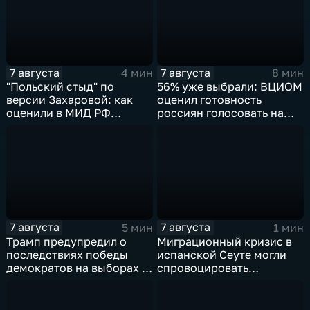
7 августа
7 августа
4 мин
8 мин
"Польский стыд" по
56% уже выбрали: ВЦИОМ
версии Захаровой: как
оценил готовность
оценили в МИД РФ
россиян голосовать на
скандальную речь
выборах в Госдуму
Навроцкого
7 августа
7 августа
5 мин
1 мин
Трамп предупредил о
Миграционный кризис в
последствиях победы
испанской Сеуте могли
демократов на выборах в
спровоцировать
Сенат.
спецслужбы Израиля