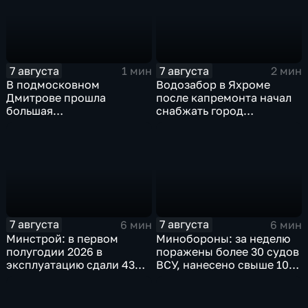
7 августа
7 августа
1 мин
2 мин
В подмосковном
Водозабор в Яхроме
Дмитрове прошла
после капремонта начал
большая
снабжать город
агропромышленная
качественной водой
выставка
7 августа
7 августа
6 мин
6 мин
Минстрой: в первом
Минобороны: за неделю
полугодии 2026 в
поражены более 30 судов
эксплуатацию сдали 43
ВСУ, нанесено свыше 10
миллиона "квадратов"
ударов по ключевым
объектам