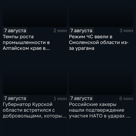
7 августа
7 августа
2 мин
3 мин
Темпы роста
Режим ЧС ввели в
промышленности в
Смоленской области из-
Алтайском крае в
за урагана
нынешнем году уже выше
среднего
7 августа
7 августа
1 мин
6 мин
Губернатор Курской
Российские хакеры
области встретился с
нашли подтверждение
добровольцами, которые
участия НАТО в ударах по
помогали пострадавшим
России
от вторжения ВСУ
жителям приграничья