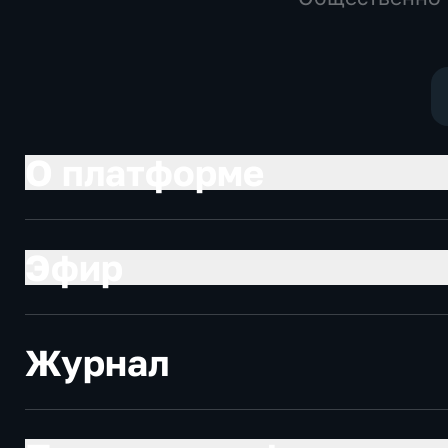
политические,
политические
общество
О платформе
Эфир
Журнал