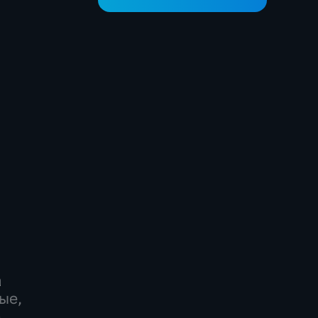
а
ые,
-