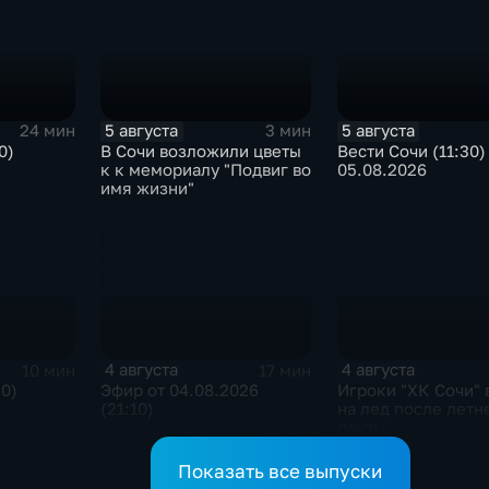
5 августа
5 августа
24 мин
3 мин
0)
В Сочи возложили цветы
Вести Сочи (11:30)
к к мемориалу "Подвиг во
05.08.2026
имя жизни"
4 августа
4 августа
10 мин
17 мин
30)
Эфир от 04.08.2026
Игроки "ХК Сочи"
(21:10)
на лед после летн
паузы
Показать все выпуски