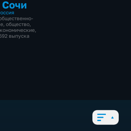
 Сочи
оссия
общественно-
ие
,
общество
,
экономические
,
8692 выпуска