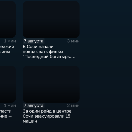
7 августа
1 мин
3 мин
иезжий
В Сочи начали
шины
показывать фильм
й
"Последний богатырь.
Колобок"
7 августа
1 мин
2 мин
пасти
За один рейд в центре
ние —
Сочи эвакуировали 15
машин