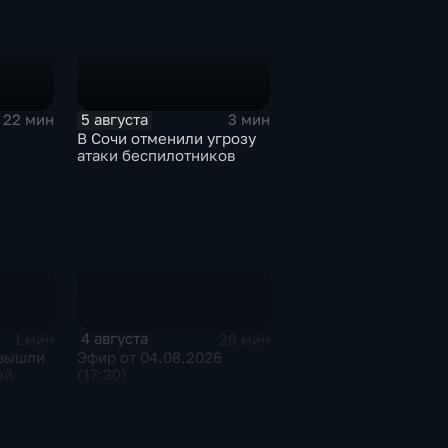
5 августа
22 мин
3 мин
В Сочи отменили угрозу
атаки беспилотников
4 августа
1 мин
26 мин
 вышли
Эфир от 04.08.2026
ей
(17:30)