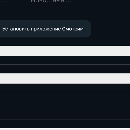
-
Новостные,
,
Общественно-
политические,
е
социально-
экономические
Установить приложение Смотрим