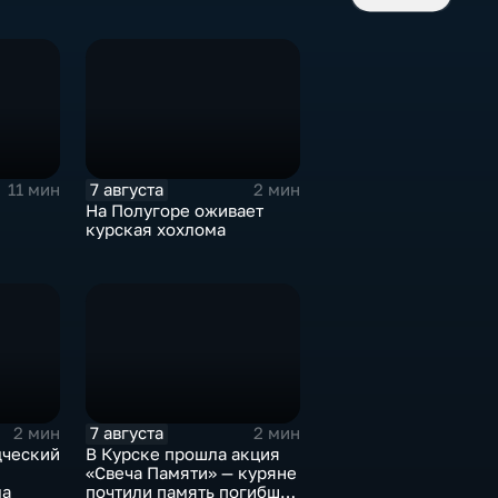
7 августа
11 мин
2 мин
На Полугоре оживает
курская хохлома
7 августа
2 мин
2 мин
дческий
В Курске прошла акция
«Свеча Памяти» — куряне
ла
почтили память погибших