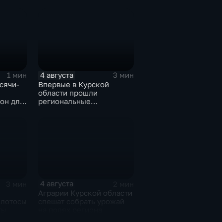
ушек в
ядах
4 августа
1 мин
3 мин
сячи-
Впервые в Курской
области прошли
он для
региональные
соревнования по
мотоджимхане
4 августа
3 мин
2 мин
Аграрии Курской области
 лотосы
спешат собрать урожай
ты
на полях региона