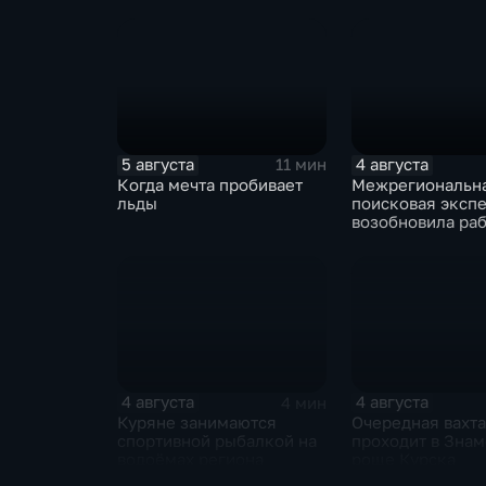
юношеских
соревнованиях п
лапту
5 августа
4 августа
11 мин
Когда мечта пробивает
Межрегиональн
льды
поисковая эксп
возобновила раб
Знаменской рощ
4 августа
4 августа
4 мин
Куряне занимаются
Очередная вахта
спортивной рыбалкой на
проходит в Зна
водоёмах региона
роще Курска