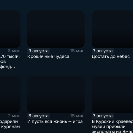
9 августа
7 августа
3 мин
15 мин
170 тысяч
Крошечные чудеса
Достать до небес
ров
 фонд
компаний
8 августа
7 августа
2 мин
15 мин
годарили
И пусть вся жизнь — игра
В Курский краеве
л курянам
музей прибыли
экспонаты из Яма