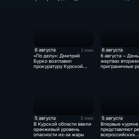
юниоров
6 августа
6 августа
1 мин
«По делу»: Дмитрий
6 августа — День
Бурко возглавил
жертвах вторже
прокуратуру Курской
приграничные р
области
Курской област
5 августа
5 августа
3 мин
В Курской области ввели
Впервые куряне
оранжевый уровень
представляют ре
опасности из-за жары
всероссийских