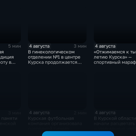
уже 8 лет
керамических игр
о игре в
традиционных нар
нашего края
4 августа
4 августа
5 мин
3 мин
ая
В гинекологическом
«Отжимаемся к ты
едиция
отделении №1 в центре
летию Курска» —
оту в
Курска продолжается
спортивный мараф
е Курска
реконструкция
горожан
4 августа
4 августа
3 мин
2 мин
 памяти
Курская футбольная
В Курской области
менской
компания организовала
начали расцветать
очередной турнир
— уникальные цве