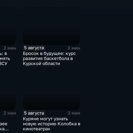
в результате вторжения
ВСУ
5 августа
2 мин
2 мин
: в
Бросок в будущее: курс
амять
развития баскетбола в
ВСУ
Курской области
5 августа
2 мин
3 мин
Куряне могут узнать
зее
новую историю Колобка в
ка
кинотеатрах