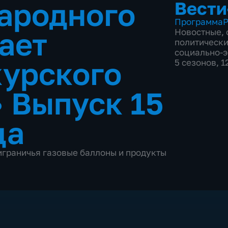
ародного
Вести
Программа
Р
ает
Новостные
,
политическ
социально-
курского
5 сезонов, 
•
Выпуск 15
да
граничья газовые баллоны и продукты