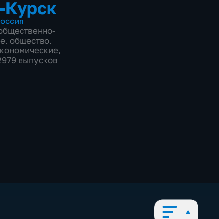
-Курск
оссия
общественно-
ие
,
общество
,
экономические
,
12979 выпусков