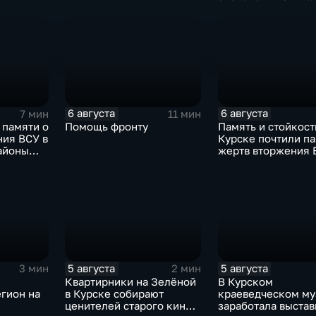
6 августа
6 августа
7 мин
11 мин
 памяти о
Помощь фронту
Память и стойкость
ния ВСУ в
Курске почтили п
айоны
жертв вторжения 
и
5 августа
5 августа
3 мин
2 мин
Квартирники на Зелёной
В Курском
гион на
в Курске собирают
краеведческом му
ценителей старого кино
заработала выстав