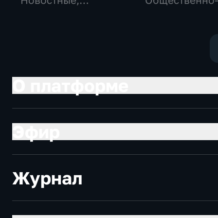
Новостные,
Общественно
Общество,
политические
общественно-
социально-
политические
экономически
О платформе
Эфир
Журнал