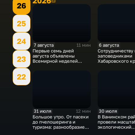
2026
2026
26
25
24
7 августа
6 августа
11 мин
Первые семь дней
Сотрудничеству
августа объявлены
заповедниками
23
Всемирной неделей
Хабаровского к
грудного вскармливания
– 25 лет
22
31 июля
30 июля
12 мин
Большое утро. От пасеки
В Ванинском ра
до пчелошеринга и
провели масшта
туризма: разнообразие
экологический
проектов хабаровских
мониторинг акв