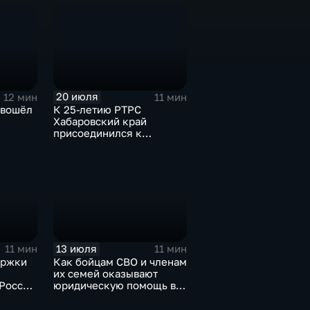
округе
20 июля
12 мин
11 мин
 вошёл
К 25-летию РТРС
Хабаровский край
присоединился к
паний-
Всероссийской радио-
экспедиции
13 июля
11 мин
11 мин
ержки
Как бойцам СВО и членам
их семей оказывают
России
юридическую помощь в
кого
Хабаровском крае