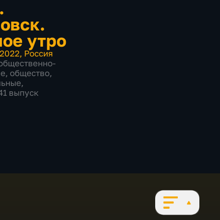
.
овск.
ое утро
2022
,
Россия
общественно-
ие
,
общество
,
льные
,
841 выпуск