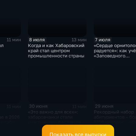
8 июля
7 июля
11 мин
13 мин
ял
Когда и как Хабаровский
«Сердце орнитоло
край стал центром
радуется»: как уч
промышленности страны
«Заповедного
й
Приамурья» набл
за птицами
30 июня
29 июня
11 мин
11 мин
«Это важно для всех»:
Рекордный набор
е в 2026
хабаровчанки стали
абитуриентов – бо
асштабный
участницами фестиваля
1300 человек – об
лет
«Женское сердце
в Хабаровском
России»
медколледже
Показать все выпуски