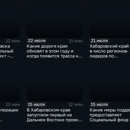
филиале ВГИКа
крае
22 июля
21 июля
12 мин
11 мин
овска
Какие дороги края
Хабаровский край
альный
обновят в этом году и
в число регионов-
кт –
когда появится трасса на
лидеров по
ла»
Большом Уссурийском
господдержке ком
экспортёров
15 июля
15 июля
12 мин
12 мин
операции
В Хабаровском крае
Какие меры подд
запустили первый на
предоставляет
Дальнем Востоке проект
Социальный фонд 
е «Работа
инклюзивных
жителям Хабаровс
трудотрядов
края