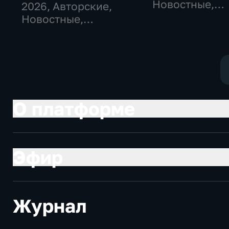
Новостные,
2026
, Авторские,
Общественно
Новостные,
политические
общественно-
политические
О платформе
Эфир
Журнал