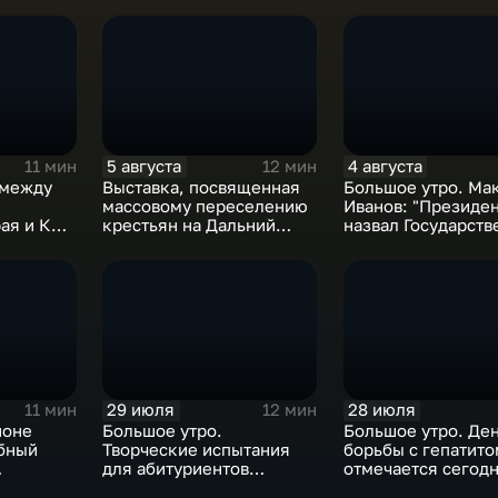
5 августа
4 августа
11 мин
12 мин
 между
Выставка, посвященная
Большое утро. Ма
массовому переселению
Иванов: "Президе
рая и КНР
крестьян на Дальний
назвал Государст
Восток в XIX-XX веках
Думу восьмого со
исторической"
29 июля
28 июля
11 мин
12 мин
йоне
Большое утро.
Большое утро. Де
бный
Творческие испытания
борьбы с гепатито
для абитуриентов
отмечается сегодн
атории
устроили в хабаровском
России и Хабаров