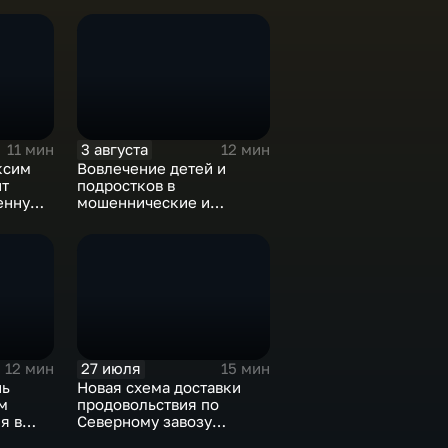
3 августа
11 мин
12 мин
ксим
Вовлечение детей и
нт
подростков в
венную
мошеннические и
зыва
криминальные схемы
27 июля
12 мин
15 мин
нь
Новая схема доставки
м
продовольствия по
я в
Северному завозу
ском
работает в Охотском