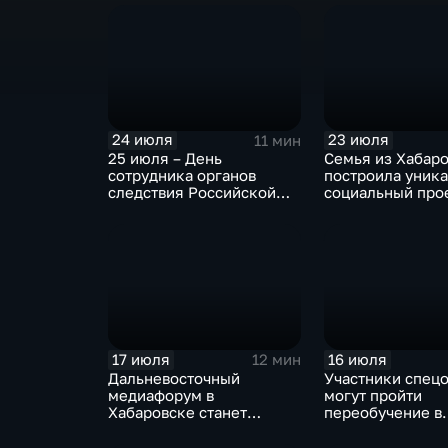
пчеловодов
бухты Мучке
24 июля
23 июля
11 мин
25 июля – День
Семья из Хабар
сотрудника органов
построила уник
следствия Российской
социальный прое
федерации
«Дом для Кирил
17 июля
16 июля
12 мин
Дальневосточный
Участники спец
медиафорум в
могут пройти
Хабаровске станет
переобучение в
пространством для роста
кадровом центр
и диалога
России»