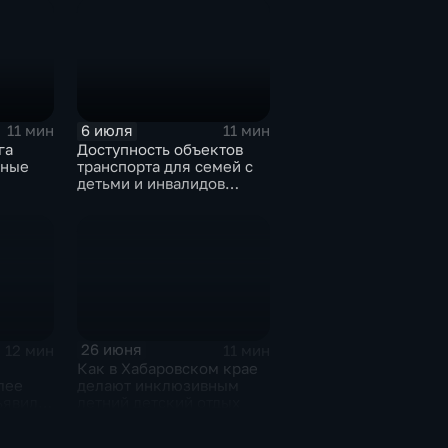
6 июля
11 мин
11 мин
га
Доступность объектов
ёные
транспорта для семей с
детьми и инвалидов
юдают
проверили в Хабаровске
26 июня
12 мин
11 мин
Как в Хабаровском крае
лее
делают инклюзивным
ъявили
летний детский отдых