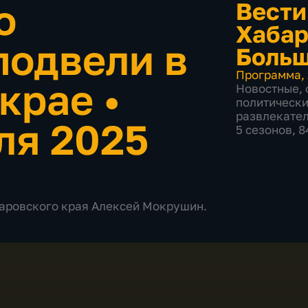
о
Вести
Хабар
подвели в
Больш
Программа
,
 крае
•
Новостные
,
политическ
развлекате
ля 2025
5 сезонов, 
абаровского края Алексей Мокрушин.