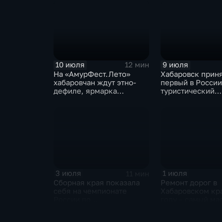
10 июля
9 июля
12 мин
На «АмурФест.Лето»
Хабаровск прин
хабаровчан ждут этно-
первый в России
дефиле, ярмарка
туристический
ремёсел и большой
образовательны
концерт
акселератор
3 июля
1 июля
11 мин
Сборная края показала
Ремонт дорог в
себя на чемпионате
Хабаровском кра
России по
году – самый м
профмастерству среди
за последние 5 
ветеранов СВО