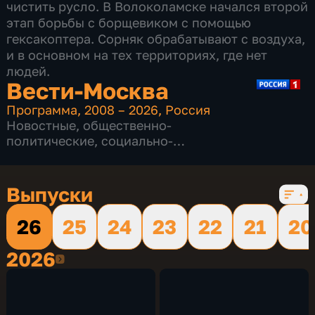
чистить русло. В Волоколамске начался второй
этап борьбы с борщевиком с помощью
гексакоптера. Сорняк обрабатывают с воздуха,
и в основном на тех территориях, где нет
людей.
Вести-Москва
Программа
,
2008 – 2026
,
Россия
Новостные
,
общественно-
политические
,
социально-
экономические
,
16 сезонов, 12232 выпуска
Выпуски
26
25
24
23
22
21
20
2026
2026