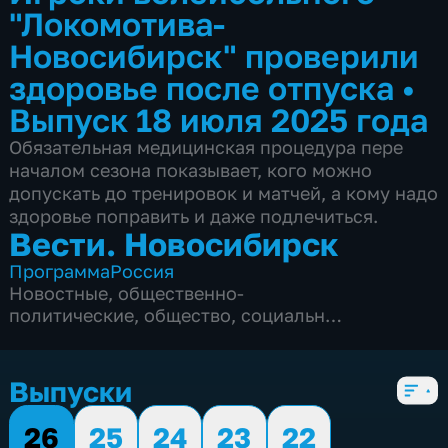
"Локомотива-
Новосибирск" проверили
здоровье после отпуска
•
Выпуск 18 июля 2025 года
Обязательная медицинская процедура пере
началом сезона показывает, кого можно
допускать до тренировок и матчей, а кому надо
здоровье поправить и даже подлечиться.
Вести. Новосибирск
Программа
Россия
Новостные
,
общественно-
политические
,
общество
,
социально-
экономические
,
5 сезонов, 1686 выпусков
Выпуски
26
25
24
23
22