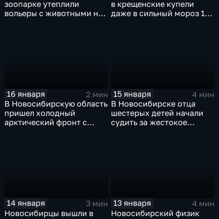
зоопарке утеплили
в крещенские купели
вольеры с животными на
даже в сильный мороз 19
время сильных морозов
января
16 января
15 января
2 мин
4 мин
В Новосибирскую область
В Новосибирске отца
пришел холодный
шестерых детей начали
арктический фронт с
судить за жестокое
сильными морозами
обращении с ними
14 января
13 января
3 мин
4 мин
Новосибирцы вышли в
Новосибирский физик