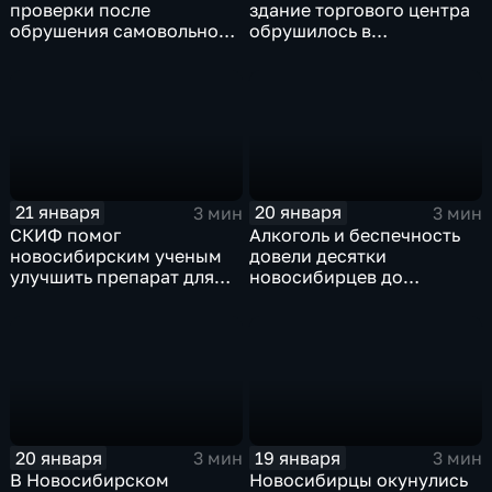
проверки после
здание торгового центра
обрушения самовольно
обрушилось в
построенного ТЦ
Новосибирске
21 января
20 января
3 мин
3 мин
СКИФ помог
Алкоголь и беспечность
новосибирским ученым
довели десятки
улучшить препарат для
новосибирцев до
лечения оспы
обморожения и лечения
20 января
19 января
3 мин
3 мин
В Новосибирском
Новосибирцы окунулись