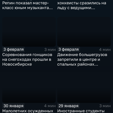
Репин показал мастер-
хоккеисты сразились на
класс юным музыкантам
льду с ведущими
Новосибирска
игроками "Сибири"
3 февраля
3 февраля
3 мин
4 мин
Соревнования гонщиков
Движение большегрузов
на снегоходах прошли в
запретили в центре и
Новосибирске
спальных районах
Новосибирска
30 января
29 января
4 мин
3 мин
Малолетних осужденных
Иностранные студенты