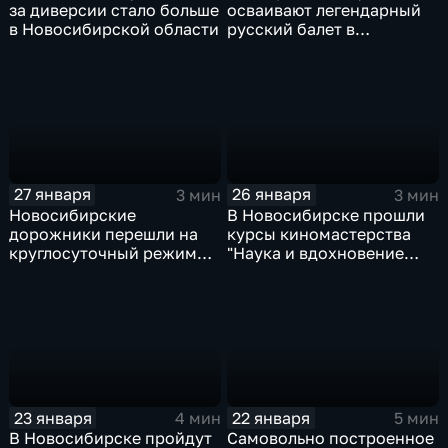
за диверсии стало больше
осваивают легендарный
в Новосибирской области
русский балет в
новосибирском училище
27 января
26 января
3 мин
3 мин
Новосибирские
В Новосибирске прошли
дорожники перешли на
курсы киномастерства
круглосуточный режим
"Наука и вдохновение
работы из-за снегопадов
Антарктиды"
23 января
22 января
4 мин
5 мин
В Новосибирске пройдут
Самовольно построенное