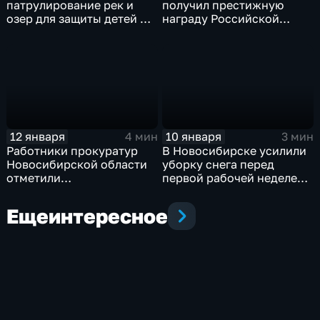
патрулирование рек и
получил престижную
озер для защиты детей от
награду Российской
ЧП на льду
академии наук
12 января
10 января
4 мин
3 мин
Работники прокуратур
В Новосибирске усилили
Новосибирской области
уборку снега перед
отметили
первой рабочей неделей
профессиональный
2026 года
праздник
Еще
интересное