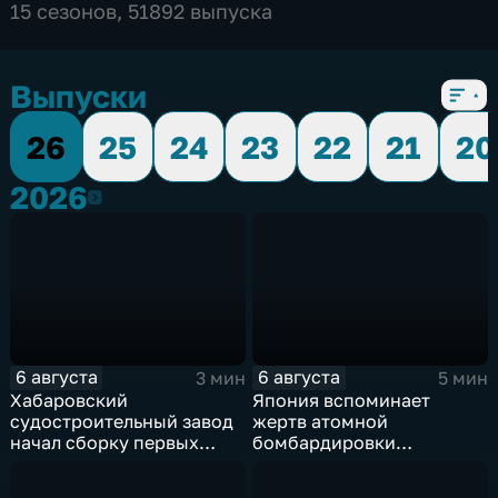
15 сезонов, 51892 выпуска
Выпуски
26
25
24
23
22
21
20
2026
2026
6 августа
6 августа
3 мин
5 мин
Хабаровский
Япония вспоминает
судостроительный завод
жертв атомной
начал сборку первых
бомбардировки
дебаркадеров
Хиросимы