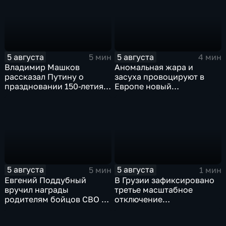
5 августа
5 августа
5 мин
4 мин
Владимир Машков
Аномальная жара и
рассказал Путину о
засуха провоцируют в
праздновании 150-летия
Европе новый
Союза театральных
энергетический и
деятелей и новых
продовольственный
инициативах
кризис
5 августа
5 августа
5 мин
1 мин
Евгений Поддубный
В Грузии зафиксировано
вручил награды
третье масштабное
родителям бойцов СВО в
отключение
день освобождения
электроэнергии за
Белгорода
последние две недели