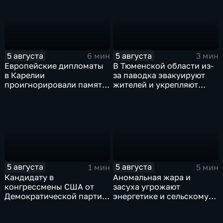
5 августа
5 августа
6 мин
3 мин
Европейские дипломаты
В Тюменской области из-
в Карелии
за паводка эвакуируют
проигнорировали память
жителей и укрепляют
советских солдат, убитых
берега земляными валами
финскими оккупантами
5 августа
5 августа
1 мин
5 мин
Кандидату в
Аномальная жара и
конгрессмены США от
засуха угрожают
Демократической партии
энергетике и сельскому
грозит тюрьма за драку с
хозяйству европейских
ножом на Гавайях
стран