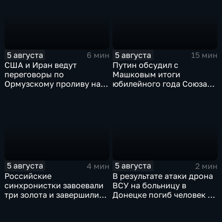
5 августа
5 августа
6 мин
15 мин
США и Иран ведут
Путин обсудил с
переговоры по
Машковым итоги
Ормузскому проливу на
юбилейного года Союза
фоне истощения
театральных деятелей
американских военных
России
запасов
5 августа
5 августа
4 мин
2 мин
Российские
В результате атаки дрона
синхронистки завоевали
ВСУ на больницу в
три золота и завершили
Донецке погиб человек и
чемпионат Европы в
разрушено
Париже с двенадцатью
ревматологическое