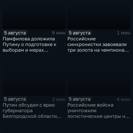
медалями
отделение
5 августа
5 августа
9 мин
1 мин
Памфилова доложила
Российские
Путину о подготовке к
синхронистки завоевали
выборам и мерах
три золота на чемпионате
безопасности в условиях
Европы в Париже
угроз
5 августа
5 августа
2 мин
4 мин
Путин обсудил с врио
Российские войска
губернатора
уничтожили
Белгородской области
логистические центры на
безопасность и развитие
Украине,
региона
использовавшиеся для