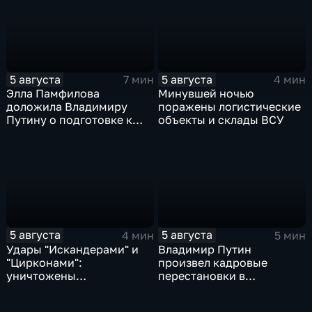
5 августа
5 августа
7 мин
4 мин
Элла Памфилова
Минувшей ночью
доложила Владимиру
поражены логистические
Путину о подготовке к
объекты и склады ВСУ
выборам в Госдуму
5 августа
5 августа
4 мин
5 мин
Удары "Искандерами" и
Владимир Путин
"Цирконами":
произвел кадровые
уничтожены
перестановки в
логистические базы ВСУ
руководстве
под Киевом
Минобороны и СВО