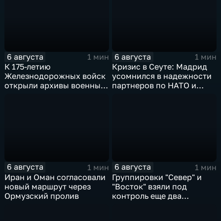
6 августа
6 августа
1 мин
1 мин
К 175-летию
Кризис в Сеуте: Мадрид
Железнодорожных войск
усомнился в надежности
открыли архивы военных
партнеров по НАТО и
лет
США
6 августа
6 августа
1 мин
1 мин
Иран и Оман согласовали
Группировки "Север" и
новый маршрут через
"Восток" взяли под
Ормузский пролив
контроль еще два
населенных пункта