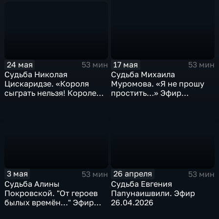
24 мая
17 мая
53 мин
53 мин
Судьба Николая
Судьба Михаила
Цискаридзе. «Короля
Муромова. «Я не прошу
сыграть нельзя! Королем
простить…» Эфир
можно только быть» Эфир
17.05.2026
24.05.2026
3 мая
26 апреля
53 мин
53 мин
Судьба Алины
Судьба Евгения
Покровской. "От героев
Папунаишвили. Эфир
былых времён…" Эфир
26.04.2026
03.05.2026