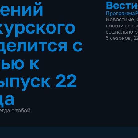
гений
Вести
Программа
Р
курского
Новостные
,
политическ
социально-
делится с
5 сезонов, 
ью к
ыпуск 22
да
гда с тобой.