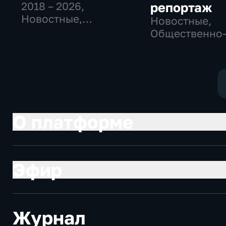
2018 – 2026
,
репортаж
Новостные,
Новостные,
Общество,
Общественно
общественно-
политические
политические
социально-
экономически
О платформе
Эфир
Журнал