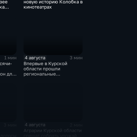
зее
новую историю Колобка в
ка
кинотеатрах
ушек в
ядах
4 августа
1 мин
3 мин
сячи-
Впервые в Курской
области прошли
он для
региональные
соревнования по
мотоджимхане
4 августа
3 мин
2 мин
Аграрии Курской области
 лотосы
спешат собрать урожай