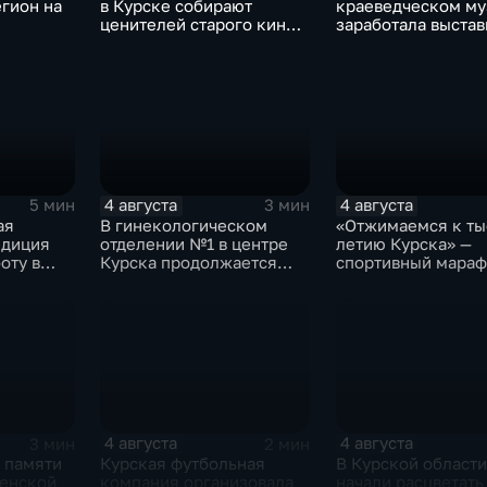
гион на
в Курске собирают
краеведческом му
ценителей старого кино
заработала выстав
уже 8 лет
керамических игр
о игре в
традиционных нар
нашего края
4 августа
4 августа
5 мин
3 мин
ая
В гинекологическом
«Отжимаемся к ты
едиция
отделении №1 в центре
летию Курска» —
оту в
Курска продолжается
спортивный мараф
е Курска
реконструкция
горожан
4 августа
4 августа
3 мин
2 мин
 памяти
Курская футбольная
В Курской области
менской
компания организовала
начали расцветать