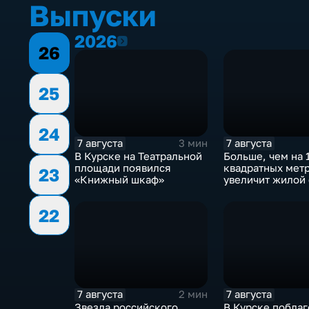
Выпуски
2026
2026
26
25
24
7 августа
7 августа
3 мин
В Курске на Театральной
Больше, чем на 
площади появился
квадратных мет
23
«Книжный шкаф»
увеличит жилой
Курска группа 
ИНСТЕП
22
7 августа
7 августа
2 мин
Звезда российского
В Курске побла