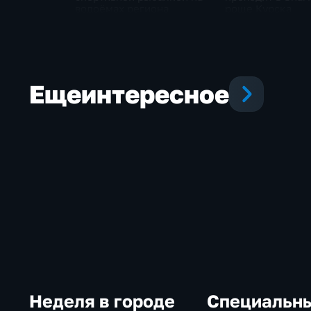
водоёмах региона
роще Курска
Еще
интересное
Неделя в городе
Специальн