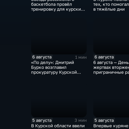
баскетбола провёл
тех, кто помога
тренировку для курских
в тяжёлые дни
юниоров
6 августа
6 августа
1 мин
«По делу»: Дмитрий
6 августа — День
Бурко возглавил
жертвах вторже
прокуратуру Курской
приграничные р
области
Курской област
5 августа
5 августа
3 мин
В Курской области ввели
Впервые куряне