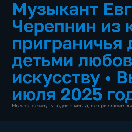
Музыкант Ев
Черепнин из 
приграничья 
детьми любов
искусству
•
В
июля 2025 го
Можно покинуть родные места, но призвание все