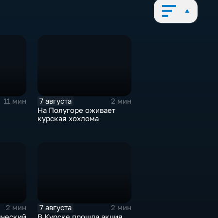
7 августа
11 мин
2 мин
На Полугоре оживает
курская хохлома
7 августа
2 мин
2 мин
дческий
В Курске прошла акция