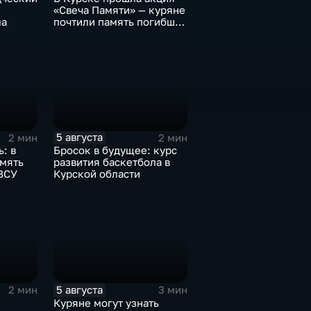
«Свеча Памяти» — куряне
ла
почтили память погибших
в результате вторжения
ВСУ
5 августа
2 мин
2 мин
: в
Бросок в будущее: курс
амять
развития баскетбола в
ВСУ
Курской области
5 августа
2 мин
3 мин
Куряне могут узнать