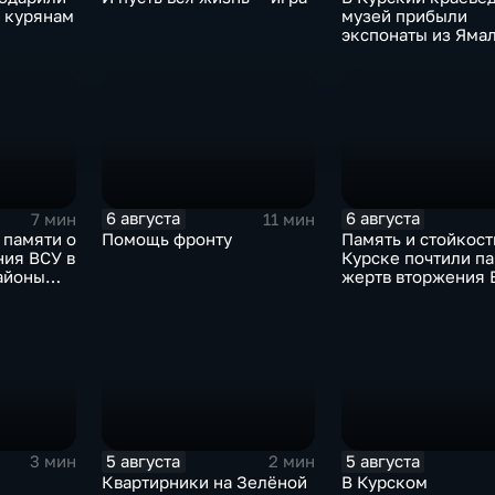
л курянам
музей прибыли
экспонаты из Яма
6 августа
6 августа
7 мин
11 мин
 памяти о
Помощь фронту
Память и стойкость
ния ВСУ в
Курске почтили п
айоны
жертв вторжения 
и
5 августа
5 августа
3 мин
2 мин
Квартирники на Зелёной
В Курском