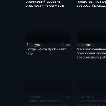
оранжевый уровень
представляют ре
опасности из-за жары
всероссийских
юношеских
соревнованиях п
лапту
5 августа
4 августа
11 мин
Когда мечта пробивает
Межрегиональн
льды
поисковая эксп
возобновила раб
Знаменской рощ
4 августа
4 августа
4 мин
Куряне занимаются
Очередная вахта
спортивной рыбалкой на
проходит в Зна