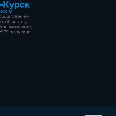
-Курск
оссия
общественно-
ие
,
общество
,
экономические
,
12979 выпусков