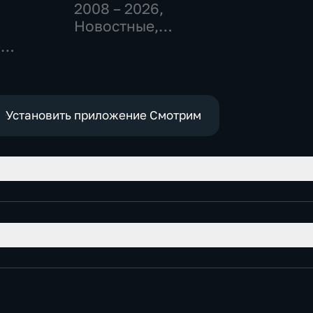
2008 – 2026
,
Новостные,
Общественно-
-
политические,
,
социально-
экономические
е
Установить приложение Смотрим