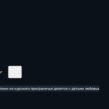
ог
пнин из курского приграничья делится с детьми любовью к ис