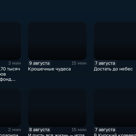
9 августа
7 августа
3 мин
15 мин
170 тысяч
Крошечные чудеса
Достать до небес
ров
 фонд
компаний
8 августа
7 августа
2 мин
15 мин
годарили
И пусть вся жизнь — игра
В Курский краеве