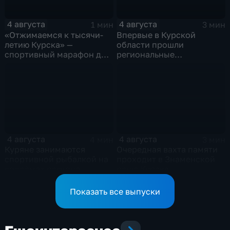
4 августа
4 августа
1 мин
3 мин
«Отжимаемся к тысячи-
Впервые в Курской
летию Курска» —
области прошли
спортивный марафон для
региональные
горожан
соревнования по
мотоджимхане
4 августа
4 августа
4 мин
3 мин
Куряне занимаются
Очередная вахта памяти
спортивной рыбалкой на
проходит в Знаменской
водоёмах региона
роще Курска
Показать все выпуски