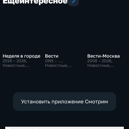
Еще
интересное
Неделя в городе
Вести
Вести-Москва
2018 – 2026
,
1991 – …
,
2008 – 2026
,
Новостные,
Новостные,
Новостные,
Общество,
Общественно-
Общественно-
общественно-
политические,
политические,
политические
социально-
социально-
экономические
экономические
Установить приложение Смотрим