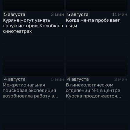
5 августа
5 августа
3 мин
11 мин
Куряне могут узнать
Когда мечта пробивает
новую историю Колобка в
льды
кинотеатрах
4 августа
4 августа
5 мин
3 мин
Межрегиональная
В гинекологическом
поисковая экспедиция
отделении №1 в центре
возобновила работу в
Курска продолжается
Знаменской роще Курска
реконструкция