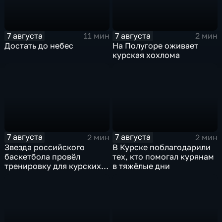
7 августа
7 августа
11 мин
2 мин
Достать до небес
На Полугоре оживает
курская хохлома
7 августа
7 августа
2 мин
2 мин
Звезда российского
В Курске поблагодарили
баскетбола провёл
тех, кто помогал курянам
тренировку для курских
в тяжёлые дни
юниоров