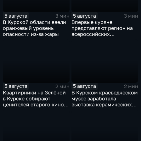
5 августа
5 августа
3 мин
3 мин
В Курской области ввели
Впервые куряне
оранжевый уровень
представляют регион на
опасности из-за жары
всероссийских
юношеских
соревнованиях по игре в
лапту
5 августа
5 августа
2 мин
2 мин
Квартирники на Зелёной
В Курском краеведческом
в Курске собирают
музее заработала
ценителей старого кино
выставка керамических
уже 8 лет
игрушек в традиционных
нарядах нашего края