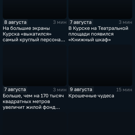
8 августа
7 августа
3 мин
3 мин
На большие экраны
В Курске на Театральной
Курска «выкатился»
площади появился
самый круглый персонаж
«Книжный шкаф»
русских сказок
7 августа
9 августа
3 мин
15 мин
Больше, чем на 170 тысяч
Крошечные чудеса
квадратных метров
увеличит жилой фонд
Курска группа компаний
ИНСТЕП