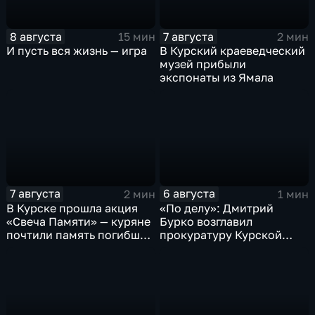
8 августа
7 августа
15 мин
2 мин
И пусть вся жизнь — игра
В Курский краеведческий
музей прибыли
экспонаты из Ямала
7 августа
6 августа
2 мин
1 мин
В Курске прошла акция
«По делу»: Дмитрий
«Свеча Памяти» — куряне
Бурко возглавил
почтили память погибших
прокуратуру Курской
в результате вторжения
области
ВСУ