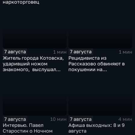
наркоторговец
7 августа
7 августа
1 мин
1 мин
Житель города Котовска,
Рецидивиста из
ударивший ножом
Рассказово обвиняют в
знакомого, выслушал
покушении на
приговорЖитель города
убийствоРецидивиста из
Котовска, ударивший
Рассказово обвиняют в
ножом знакомого,
покушении на убийство
выслушал приговор
7 августа
7 августа
10 мин
4 мин
Интервью. Павел
Афиша выходных: 8 и 9
Старостин о Ночном
августа