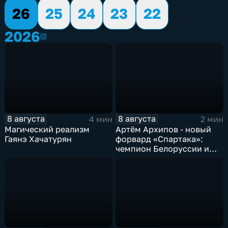
26
25
24
23
22
2026
2026
8 августа
8 августа
4 мин
2 мин
Магический реализм
Артём Архипов - новый
Гаянэ Хачатурян
форвард «Спартака»:
чемпион Белоруссии и
победитель Первой лиги
России теперь в составе
тамбовской команды