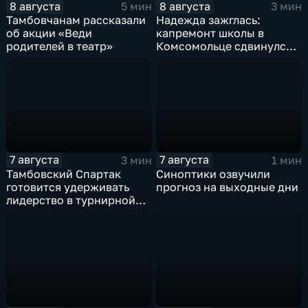
8 августа
8 августа
5 мин
3 мин
Тамбовчанам рассказали
Надежда зажглась:
об акции «Веди
капремонт школы в
родителей в театр»
Комсомольце сдвинулся с
мертвой точки
7 августа
7 августа
3 мин
1 мин
Тамбовский Спартак
Синоптики озвучили
готовится удерживать
прогноз на выходные дни
лидерство в турнирной
таблицеТамбовский
Спартак готовится
удерживать лидерство в
турнирной таблице