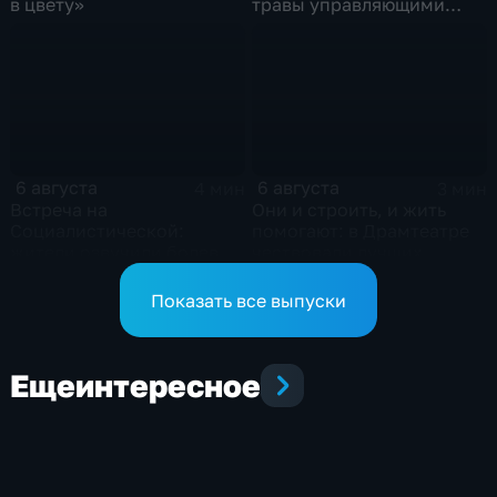
в цвету»
травы управляющими
компаниями
6 августа
6 августа
4 мин
3 мин
Встреча на
Они и строить, и жить
Социалистической:
помогают: в Драмтеатре
жители озвучили болевые
чествовали лучших
точки, Максим Косенков
строителей
дал ответы
Показать все выпуски
Еще
интересное