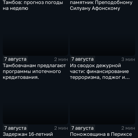
Тамбов: прогноз погоды
памятник Преподобному
на неделю
Силуану Афонскому
7 августа
7 августа
2 мин
3 мин
Тамбовчанам предлагают
Из сводок дежурной
программы ипотечного
части: финансирование
кредитования.
терроризма, поджог и
неправомерный оборот
средств платежей
7 августа
7 августа
2 мин
2 мин
Задержан 16-летний
Поножовщина в Периксе