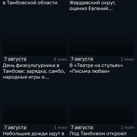
в Тамбовской области
Жердевский округ,
оценил Евгений
Певрышов в ходе рабочей
поездки
7 августа
7 августа
4 мин
1 мин
День физкультурника в
В «Театре на стульях»
Тамбове: зарядка, самбо,
«Письма любви»
народные игры и
олимпийский чемпион
7 августа
7 августа
1 мин
1 мин
Небольшие дожди идут в
Под Тамбовом откроют