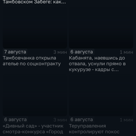
Тамбовском Забеге: как
подготовиться, что
ожидать и чем заняться
на мероприятии
7 августа
6 августа
3 мин
1 мин
Тамбовчанка открыла
Кабанята, наевшись до
ателье по соцконтракту
отвала, уснули прямо в
кукурузе - кадры с
фотоловушек
6 августа
6 августа
3 мин
1 мин
«Дивный сад» - участник
Теруправления
смотра-конкурса «Город
контролируют покос