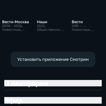
Вести-Москва
Наши
Вести
2008 – 2026
,
2023
,
1991 – …
,
Новостные,
Общественно-
Новостные,
Общественно-
политические
Общественно-
политические,
политические,
социально-
социально-
экономические
экономические
Установить приложение Смотрим
О платформе
Эфир