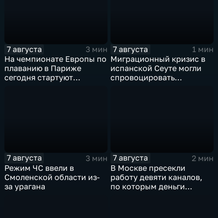
7 августа
7 августа
3 мин
1 мин
На чемпионате Европы по
Миграционный кризис в
плаванию в Париже
испанской Сеуте могли
сегодня стартуют
спровоцировать
соревнования по хай-
спецслужбы Израиля
дайвингу
7 августа
7 августа
3 мин
2 мин
Режим ЧС ввели в
В Москве пресекли
Смоленской области из-
работу девяти каналов,
за урагана
по которым деньги
выводились за рубеж
через криптовалюту