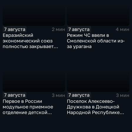
7 августа
7 августа
2 мин
4 мин
Евразийский
Режим ЧС ввели в
экономический союз
Смоленской области из-
полностью закрывает
за урагана
свои потребности
7 августа
7 августа
3 мин
3 мин
Первое в России
Поселок Алексеево-
модульное приемное
Дружкова в Донецкой
отделение детской
Народной Республике
больницы открыли в
под полным огневым
Белгороде
контролем российских
войск