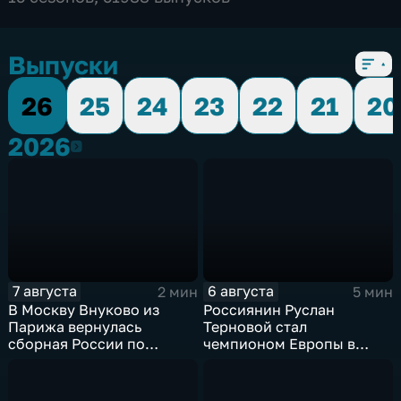
Выпуски
26
25
24
23
22
21
20
2026
2026
7 августа
6 августа
2 мин
5 мин
В Москву Внуково из
Россиянин Руслан
Парижа вернулась
Терновой стал
сборная России по
чемпионом Европы в
синхронному плаванию
прыжках в воду с 10-ти
метровой вышки