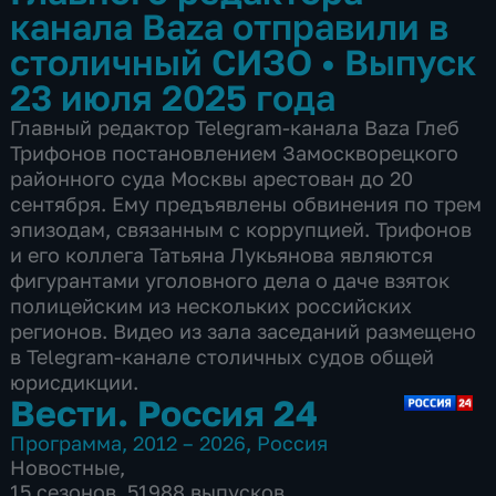
канала Baza отправили в
столичный СИЗО
•
Выпуск
23 июля 2025 года
Главный редактор Telegram-канала Baza Глеб
Трифонов постановлением Замоскворецкого
районного суда Москвы арестован до 20
сентября. Ему предъявлены обвинения по трем
эпизодам, связанным с коррупцией. Трифонов
и его коллега Татьяна Лукьянова являются
фигурантами уголовного дела о даче взяток
полицейским из нескольких российских
регионов. Видео из зала заседаний размещено
в Telegram-канале столичных судов общей
юрисдикции.
Вести. Россия 24
Программа
,
2012 – 2026
,
Россия
Новостные
,
15 сезонов, 51988 выпусков