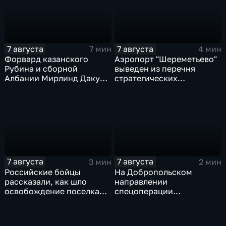
7 августа
7 августа
7 мин
4 мин
Форвард казанского
Аэропорт "Шереметьево"
Рубина и сборной
выведен из перечня
Албании Мирлинд Даку
стратегических
переше в Спартак за 11
предприятий
миллионов евро
7 августа
7 августа
3 мин
2 мин
Российские бойцы
На Добропольском
рассказали, как шло
направлении
освобождение поселка
спецоперации
Красноярское на
российские бойцы
Добропольском
отразили более 70
направлении
контратак ВСУ