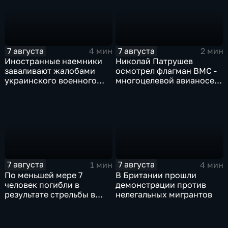
7 августа
7 августа
4 мин
2 мин
Иностранные наемники
Николай Патрушев
заваливают жалобами
осмотрел флагман ВМС -
украинского военного
многоцелевой авианосец
омбудсмена
"Атлантико" в Рио-де-
Жанейро
7 августа
7 августа
1 мин
4 мин
По меньшей мере 7
В Британии прошли
человек погибли в
демонстрации против
результате стрельбы в
нелегальных мигрантов
одной из школ Таиланда