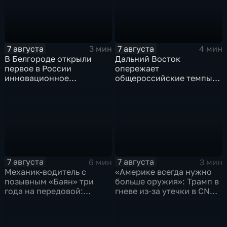
спецоперации
7 августа
7 августа
3 мин
4 мин
В Белгороде открыли
Дальний Восток
первое в России
опережает
инновационное
общероссийские темпы
модульное приемное
по привлечению
отделение детской
инвестиций, доложил
больницы
Юрий Трутнев Владимиру
Путину
7 августа
7 августа
6 мин
3 мин
Механик-водитель с
«Америке всегда нужно
позывным «Баян» три
больше оружия»: Трамп в
года на передовой:
гневе из-за утечки в CNN
история мужества
о дефиците снарядов в
российского
США
добровольца