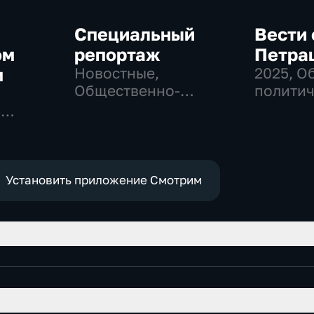
Специальный
Вести 
ом
репортаж
Петра
м
Новостные,
2025
, О
Общественно-
политич
политические,
Новост
-
социально-
экономические
Установить приложение Смотрим