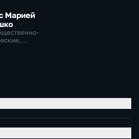
с Марией
шко
бщественно-
еские,
ные