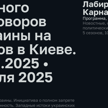
ного
Лабир
Карна
оворов
Программа
,
Новостные
,
политическ
аины на
5 сезонов, 
ов в Киеве.
7.2025
•
ля 2025
краины. Инициатива о полном запрете
енность. Западные истоки украинских