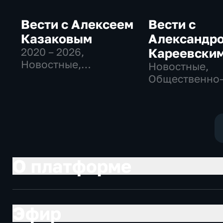
Вести с Алексеем
Вести с
Казаковым
Александр
2020 – 2026
,
Кареевски
Новостные,
Новостные,
Общественно-
Общественно
политические
политические
О платформе
Эфир