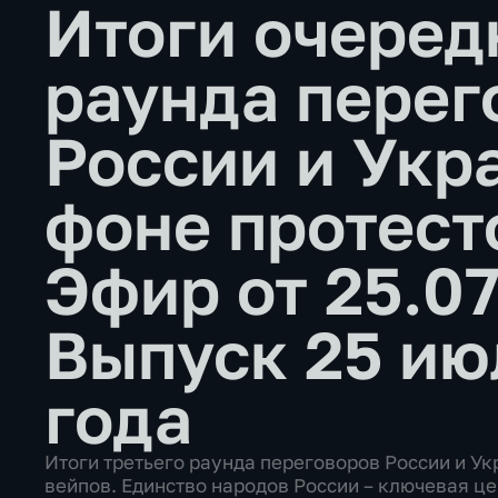
Итоги очеред
раунда перег
России и Укр
фоне протест
Эфир от 25.0
Выпуск 25 ию
года
Итоги третьего раунда переговоров России и У
вейпов. Единство народов России – ключевая ц