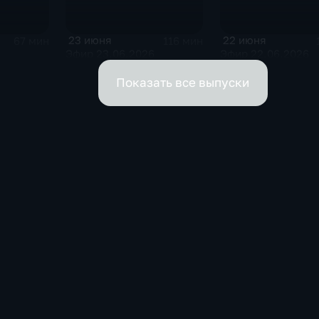
23 июня
22 июня
116 мин
67 мин
Эфир 23.06.2026
Эфир 22.06.2026
6
Показать все выпуски