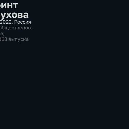
инт
ухова
2022
,
Россия
общественно-
ие
,
1063 выпуска