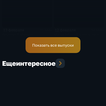
13 февраля
12 февраля
11 мин
14 мин
Виктор Баймеев
Миам Ширабжалсанова
Показать все выпуски
Еще
интересное