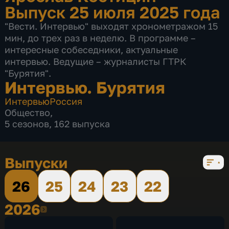
Выпуск 25 июля 2025 года
"Вести. Интервью" выходят хронометражом 15
мин, до трех раз в неделю. В программе –
интересные собеседники, актуальные
интервью. Ведущие – журналисты ГТРК
"Бурятия".
Интервью. Бурятия
Интервью
Россия
Общество
,
5 сезонов, 162 выпуска
Выпуски
26
25
24
23
22
2026
2026