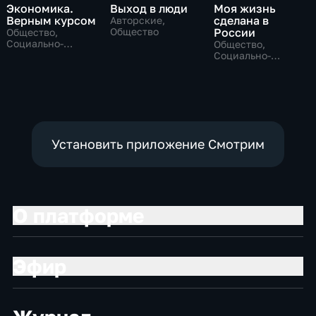
Экономика.
Выход в люди
Моя жизнь
Верным курсом
сделана в
Авторские,
Общество
России
Общество,
Социально-
Общество,
экономические
Социально-
экономические
Установить приложение Смотрим
О платформе
Эфир