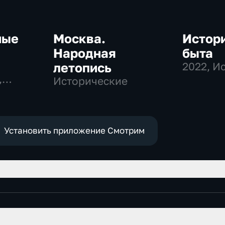
ные
Москва.
Истори
Народная
быта
летопись
2022
, И
,
Исторические
ные
Установить приложение Смотрим