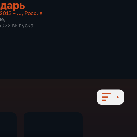
дарь
2012 – …
,
Россия
ие
,
 5032 выпуска