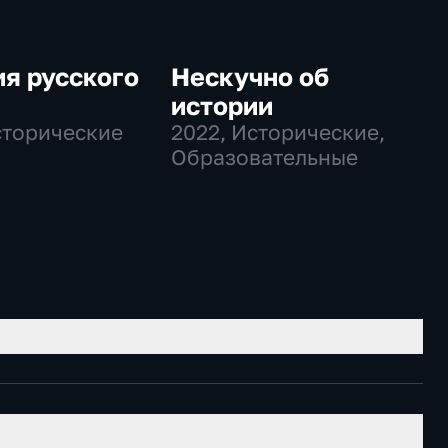
я русского
Нескучно об
истории
сторические
2022
, Исторические,
Образовательные