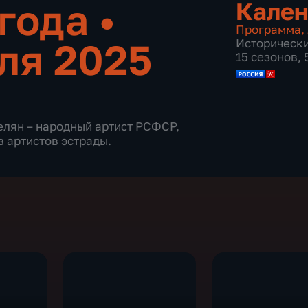
 года
•
Кален
Программа
,
ля 2025
Историческ
15 сезонов,
телян – народный артист РСФСР,
 артистов эстрады.