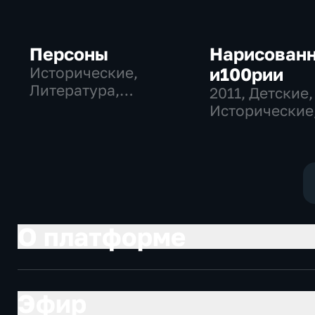
Персоны
Нарисован
Исторические,
и100рии
Литература,
2011
, Детские,
музыкальные
Исторические
образователь
О платформе
Эфир