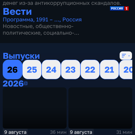
денег из-за антикоррупционных скандалов.
Вести
Программа
,
1991 – …
,
Россия
Новостные
,
общественно-
политические
,
социально-
экономические
,
16 сезонов, 13155 выпусков
Выпуски
26
25
24
23
22
21
20
2026
2026
9 августа
9 августа
36 мин
31 мин