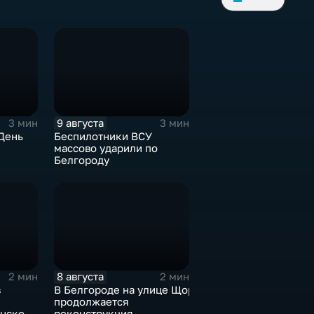
9 августа
3 мин
3 мин
День
Беспилотники ВСУ
массово ударили по
Белгороду
8 августа
2 мин
2 мин
в
В Белгороде на улице Щорса
й
продолжается
янском
реконструкция