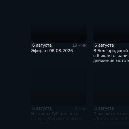
специалист по программе
"Земский доктор"
6 августа
6 августа
19 мин
Эфир от 06.08.2026
В Белгородской
с 6 июля ограни
движение мотот
ночное время
6 августа
6 августа
3 мин
На полях Губкинского
С начала летних
округа убирают озимую
в Белгородской 
пшеницу
нашли работу 13
подростков