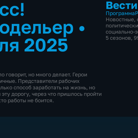
сс!
Вести
Программа
Р
модельер
•
Новостные
,
политическ
социально-
ля 2025
5 сезонов, 
ло говорит, но много делает. Герои
ничные. Представители рабочих
олько способ заработать на жизнь, но
 эту дорогу, через что пришлось пройти
кто работы не боится.