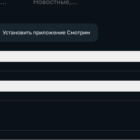
-
Новостные,
,
Общественно-
политические
е
Установить приложение Смотрим