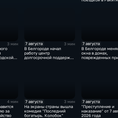
округе
7 августа
7 августа
3 мин
3 мин
ного
В Белгороде начал
В Белгороде меня
и
работу центр
окна в домах,
одской
долгосрочной поддержки
поврежденных при
и адаптации ветеранов
ВСУ в ночь на 27 
СВО и их семей
7 августа
7 августа
4 мин
3 мин
равится
На экраны страны вышла
"Преступление и
ию за
комедия "Последний
наказание" от 7 ав
йство
богатырь. Колобок"
2026 года