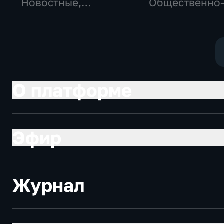
Новостные,
Общественно
Общество,
политические
общественно-
социально-
политические
экономически
О платформе
Эфир
Журнал