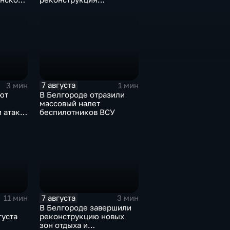
изношенного участка тепловой сети
7 августа
3 мин
1 мин
ют
В Белгороде отразили
массовый налет
 атаке
беспилотников ВСУ
июля
7 августа
11 мин
3 мин
В Белгороде завершили
густа
реконструкцию новых
зон отдыха и