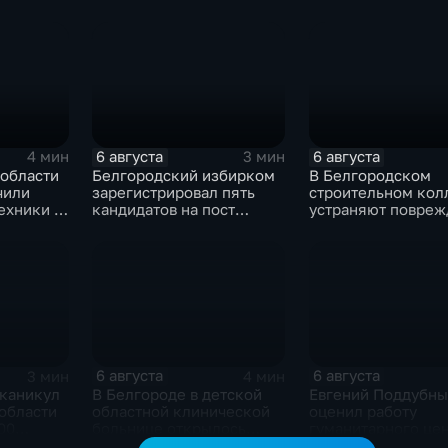
6 августа
6 августа
4 мин
3 мин
 области
Белгородский избирком
В Белгородском
чили
зарегистрировал пять
строительном кол
ехники в
кандидатов на пост
устраняют повреж
губернатора
после атаки ВСУ
6 августа
6 августа
3 мин
4 мин
 каникул
В Белгороде в детской
Евгений Поддубны
области
областной клинической
оценил работу
00
больнице открылось
гуманитарного це
новое модульное
в Грайворонском о