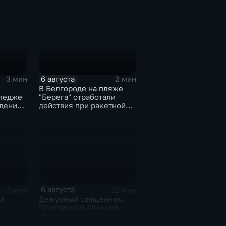
общественных
пространств
6 августа
3 мин
2 мин
В Белгороде на пляже
ледже
"Берега" отработали
дения
действия при ракетной
опасности
6 августа
2 мин
12 мин
й
Дежурный священник.
Протоиерей Алексей
нтра
Куренков
круге