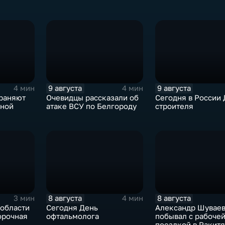
9 августа
9 августа
4 мин
4 мин
траняют
Очевидцы рассказали об
Сегодня в России 
чной
атаке ВСУ по Белгороду
строителя
8 августа
8 августа
3 мин
4 мин
 области
Сегодня День
Александр Шувае
орочная
офтальмолога
побывал с рабоче
поездкой в Ракит