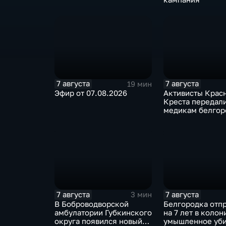
7 августа
7 августа
19 мин
Эфир от 07.08.2026
Активисты Крас
Креста передал
медикам белгор
СМП защитные
комплекты
7 августа
7 августа
3 мин
В Боброводворской
Белгородка отп
амбулатории Губкинского
на 7 лет в колон
округа появился новый
умышленное уби