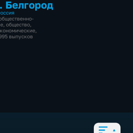
. Белгород
оссия
общественно-
ие
,
общество
,
экономические
,
9995 выпусков