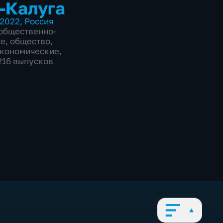
-Калуга
2022
,
Россия
общественно-
ие
,
общество
,
экономические
,
1216 выпусков