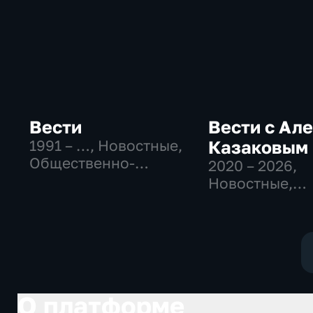
Вести
Вести с Ал
1991 – …
, Новостные,
Казаковым
Общественно-
2020 – 2026
,
политические,
Новостные,
социально-
Общественно
экономические
политические
О платформе