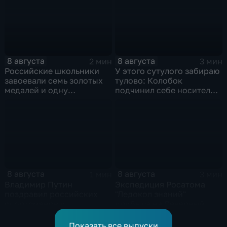
8 августа
8 августа
2 мин
3 мин
Российские школьники
У этого сутулого забираю
завоевали семь золотых
тулово: Колобок
медалей и одну
подчинил себе носителя в
бронзовую на турнире по
новом сказочном
ИИ
блокбастере
8 августа
8 августа
1 мин
3 мин
Владимир Путин
Экспедиция Росатома
поздравил российских
"Ледокол знаний"
спортсменов и
прибыла на Северный
физкультурников с
полюс
профессиональным
Показать все выпуски