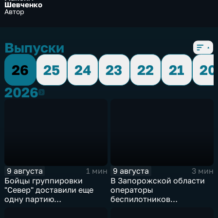
Шевченко
Автор
Выпуски
26
25
24
23
22
21
20
2026
2026
9 августа
9 августа
1 мин
3 мин
Бойцы группировки
В Запорожской области
"Север" доставили еще
операторы
одну партию
беспилотников
гуманитарного груза
группировки "Восток"
планомерно уничтожают