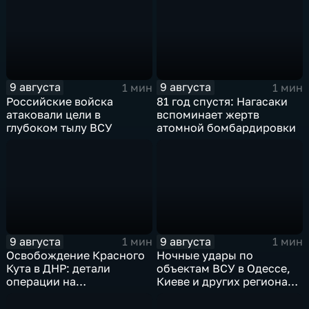
технику и укрепления
ВСУ
9 августа
9 августа
1 мин
1 мин
Российские войска
81 год спустя: Нагасаки
атаковали цели в
вспоминает жертв
глубоком тылу ВСУ
атомной бомбардировки
9 августа
9 августа
1 мин
1 мин
Освобождение Красного
Ночные удары по
Кута в ДНР: детали
объектам ВСУ в Одессе,
операции на
Киеве и других регионах
Добропольском
Украины
направлении