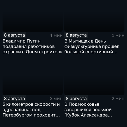
8 августа
8 августа
4 мин
1 мин
Владимир Путин
В Мытищах в День
поздравил работников
физкультурника прошел
отрасли с Днем строителя
большой спортивный
фестиваль
8 августа
8 августа
3 мин
2 мин
5 километров скорости и
В Подмосковье
адреналина: под
завершился восьмой
Петербургом проходит
"Кубок Александра
третий этап "Формулы‑4"
Овечкина"