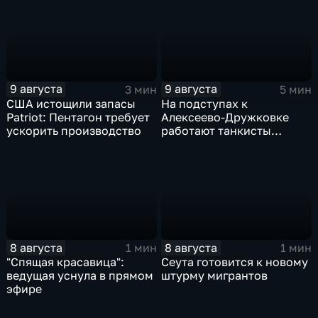
9 августа
9 августа
3 мин
5 мин
США истощили запасы
На подступах к
Patriot: Пентагон требует
Алексеево-Дружковке
ускорить производство
работают танкисты
"Южной"
8 августа
8 августа
1 мин
1 мин
"Спящая красавица":
Сеута готовится к новому
ведущая уснула в прямом
штурму мигрантов
эфире