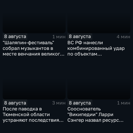
8 августа
8 августа
1 мин
4 мин
"Шаляпин‑фестиваль"
ВС РФ нанесли
собрал музыкантов в
комбинированный удар
месте венчания великого
по объектам
певца
логистической,
топливной и
энергетической
инфраструктуры в Киеве
8 августа
8 августа
3 мин
1 мин
После паводка в
Сооснователь
Тюменской области
"Википедии" Ларри
устраняют последствия
Сэнгер назвал ресурс
для водоснабжения
инструментом
пропаганды