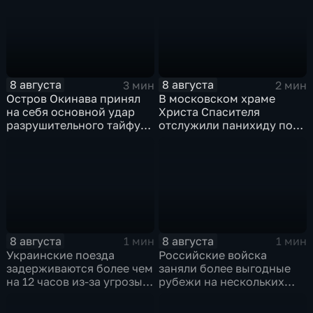
8 августа
8 августа
3 мин
2 мин
Остров Окинава принял
В московском храме
на себя основной удар
Христа Спасителя
разрушительного тайфуна
отслужили панихиду по
"Дельфин"
погибшим жителям
Южной Осетии
8 августа
8 августа
1 мин
1 мин
Украинские поезда
Российские войска
задерживаются более чем
заняли более выгодные
на 12 часов из-за угрозы
рубежи на нескольких
обстрелов
направлениях в зоне СВО