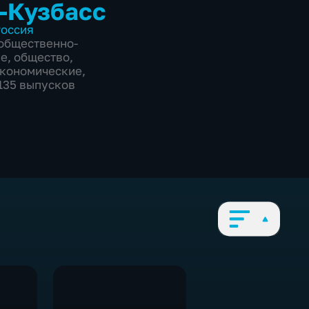
-Кузбасс
оссия
общественно-
ие
,
общество
,
экономические
,
3135 выпусков