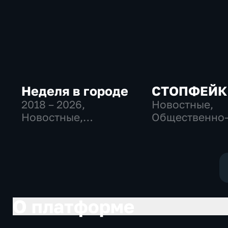
Неделя в городе
СТОПФЕЙК
2018 – 2026
,
Новостные,
Новостные,
Общественно
Общественно-
политические
политические,
общество
общество
О платформе