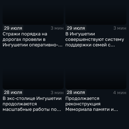
29 июля
29 июля
3 мин
3 мин
Стражи порядка на
В Ингушетии
дорогах провели в
совершенствуют систему
Ингушетии оперативно-
поддержки семей с
профилактическое
особенными детьми и
мероприятие "ЗАСЛОН"
участников СВО
28 июля
28 июля
3 мин
4 мин
В экс-столице Ингушетии
Продолжается
продолжаются
реконструкция
масштабные работы по
Мемориала памяти и
озеленению
славы Ингушетии