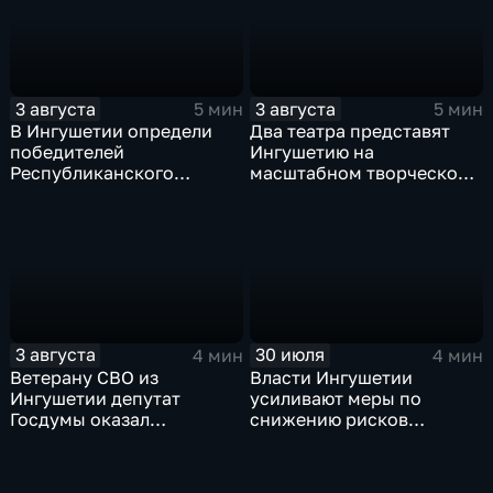
участников СВО
3 августа
3 августа
5 мин
5 мин
В Ингушетии определи
Два театра представят
победителей
Ингушетию на
Республиканского
масштабном творческом
конкурса «Лучшее личное
смотре "Зарядье"
подсобное хозяйство» и
Фестиваля цветов
3 августа
30 июля
4 мин
4 мин
Ветерану СВО из
Власти Ингушетии
Ингушетии депутат
усиливают меры по
Госдумы оказал
снижению рисков
материальную помощь
возникновения
чрезвычайных ситуаций
техногенного и