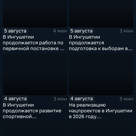
5 августа
5 августа
4 мин
3 мин
В Ингушетии
В Ингушетии
продолжается работа по
продолжается
первичной постановке на
подготовка к выборам в
воинский учёт
Госдуму и Народное
Собрание
4 августа
4 августа
3 мин
5 мин
В Ингушетии
На реализацию
продолжается развитие
нацпроектов в Ингушетии
спортивной
в 2026 году
инфраструктуры
предусмотрено
финансирование в
объёме около 6