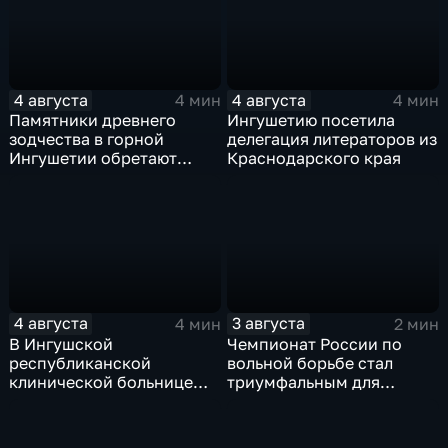
миллиардов рублей
4 августа
4 августа
4 мин
4 мин
Памятники древнего
Ингушетию посетила
зодчества в горной
делегация литераторов из
Ингушетии обретают
Краснодарского края
вторую жизнь
4 августа
3 августа
4 мин
2 мин
В Ингушской
Чемпионат России по
республиканской
вольной борьбе стал
клинической больнице
триумфальным для
открылось отделение
ингушских спортсменов
медицинской
реабилитации для