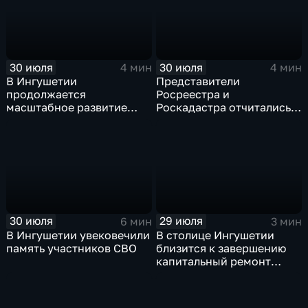
природного характера
30 июля
30 июля
4 мин
4 мин
В Ингушетии
Представители
продолжается
Росреестра и
масштабное развитие
Роскадастра отчитались
спортивной
перед кабинетом
инфраструктуры
министров Ингушетии
30 июля
29 июля
6 мин
3 мин
В Ингушетии увековечили
В столице Ингушетии
память участников СВО
близится к завершению
капитальный ремонт
детского сада "СКАЗКА"