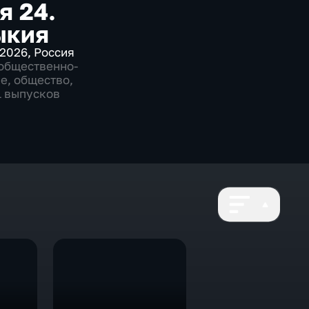
я 24.
ыкия
2026
,
Россия
общественно-
ие
,
общество
,
1 выпусков