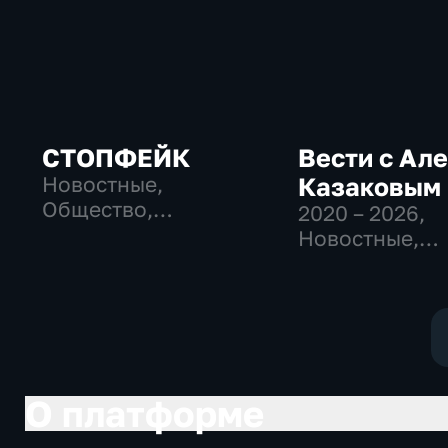
СТОПФЕЙК
Вести с Ал
Новостные,
Казаковым
Общество,
2020 – 2026
,
общественно-
Новостные,
политические
Общественно
политические
О платформе