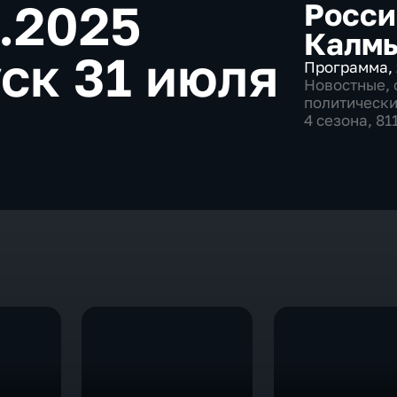
7.2025
Росси
Калм
ск 31 июля
Программа
,
Новостные
,
политическ
4 сезона, 81