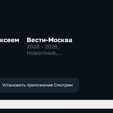
ексеем
Вести-Москва
2008 – 2026
,
Новостные,
Общественно-
политические,
-
социально-
экономические
Установить приложение Смотрим