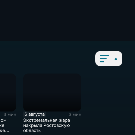
6 августа
3 мин
3 мин
ном
Экстремальная жара
ке
накрыла Ростовскую
рке
область