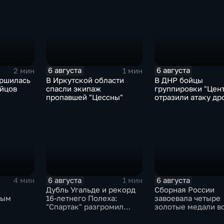
области
6 августа
6 августа
2 мин
1 мин
ершилась
В Иркутской области
В ДНР бойцы
ойцов
спасли экипаж
группировки "Цен
пропавшей "Цессны"
отразили атаку др
ВСУ
6 августа
6 августа
4 мин
1 мин
Дубль Угальде и рекорд
Сборная России
ным
16-летнего Полеха:
завоевала четыре
"Спартак" разгромил
золотые медали в
"Оренбург" в Кубке
второй день КМ п
России
зимнему плавани