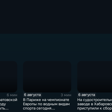
6 августа
6 августа
6 мин
3 мин
ратовской
В Париже на чемпионате
На судостроитель
оду
Европы по водным видам
заводе в Хабаровс
ыть
спорта сегодня
приступили к сбо