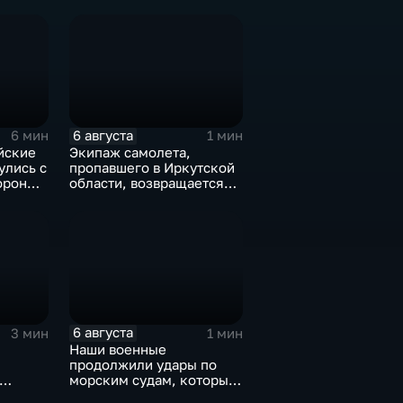
6 августа
6 мин
1 мин
йские
Экипаж самолета,
улись с
пропавшего в Иркутской
ороны
области, возвращается
домой
6 августа
3 мин
1 мин
Наши военные
продолжили удары по
морским судам, которые
жской
перевозят военные грузы