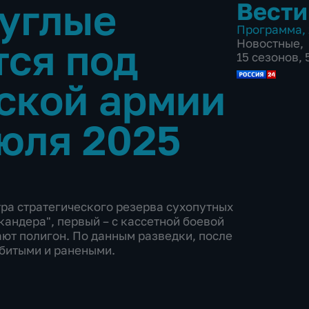
углые
Вести
Программа
,
тся под
Новостные
,
15 сезонов,
ской армии
юля 2025
тра стратегического резерва сухопутных
кандера", первый – с кассетной боевой
ают полигон. По данным разведки, после
убитыми и ранеными.