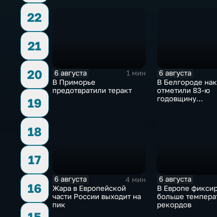
киргизского
новую больницу
экономического форума
22
и Российско-киргизской
межрегиональной
конференции
21
20
6 августа
6 августа
1 мин
В Приморье
В Белгороде на
предотвратили теракт
отметили 83-ю
годовщину
19
освобождения г
немецко-фашис
захватчиков
18
17
6 августа
6 августа
4 мин
16
Жара в Европейской
В Европе фикси
части России выходит на
больше темпера
пик
рекордов
15