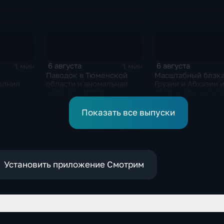
6 августа
6 августа
1 мин
1 мин
Паводок в Тюменской
Масштабный блэка
олнил
области и аномальная
Грузии и Абхазии и
жара до +40°C в
сбоя на Ингурской
Ростовской
Показать все выпуски
Установить приложение Смотрим