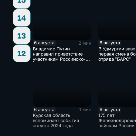
14
13
6 августа
6 августа
2 мин
Владимир Путин
В Удмуртии зав
12
направил приветствие
первая смена б
участникам Российско-
отряда "БАРС"
киргизского
экономического форума
и Российско-киргизской
межрегиональной
конференции
6 августа
6 августа
1 мин
Курская область
175 лет
вспоминает события
Железнодорож
августа 2024 года
войскам России