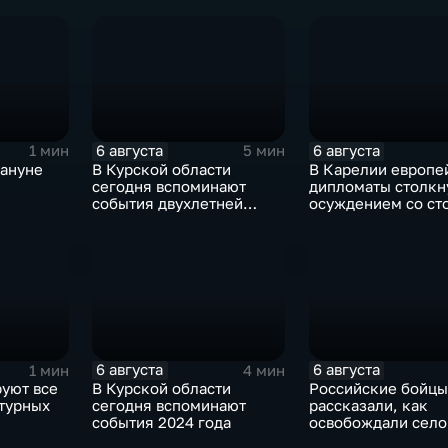
завершаются
дебаркадеров
выступления по прыжкам
в воду
6 августа
6 августа
1 мин
5 мин
кануне
В Курской области
В Карелии европе
сегодня вспоминают
дипломаты столкн
события двухлетней
осуждением со ст
орода от
давности
жителей
тских
6 августа
6 августа
1 мин
4 мин
руют все
В Курской области
Российские бойцы
турных
сегодня вспоминают
рассказали, как
события 2024 года
освобождали село
Зарница в Запоро