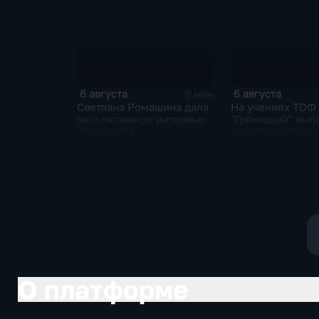
6 августа
6 августа
2 мин
Светлана Ромашина дала
На учениях ТОФ
эксклюзивное интервью
"Гремящий" вып
"России 24"
пуск "Калибра"
О платформе