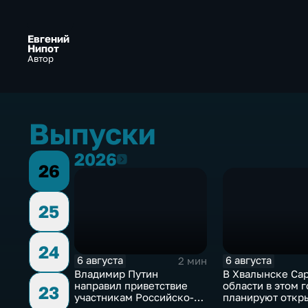
Евгений
Нипот
Автор
Выпуски
2026
2026
26
25
24
6 августа
6 августа
2 мин
Владимир Путин
В Хвалынске Са
направил приветствие
области в этом г
23
участникам Российско-
планируют откр