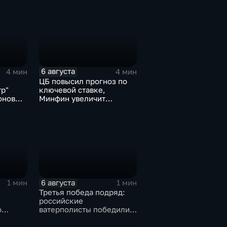
6 августа
4 мин
4 мин
ЦБ повысил прогноз по
тр"
ключевой ставке,
онов
Минфин увеличит
покупки валюты
6 августа
1 мин
1 мин
Третья победа подряд:
российские
о
ватерполисты победили
о
Черногорию на
ю
юниорском чемпионате