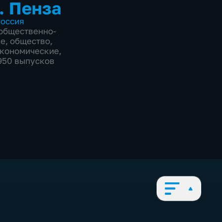
. Пенза
оссия
общественно-
ие
,
общество
,
экономические
,
1950 выпусков