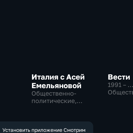
Италия с Асей
Вести
Емельяновой
1991 – 
Общест
Общественно-
политич
политические,
социаль
Общество, новостные
эконом
Установить приложение Смотрим