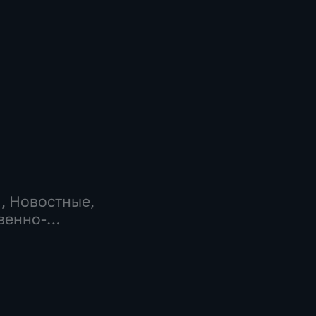
…
, Новостные,
венно-
еские,
но-
ические