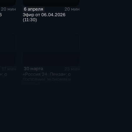
6 апреля
20 мин
20 мин
6
Эфир от 06.04.2026
(11:30)
30 марта
17 мин
23 мин
»: о
«Россия 24. Пенза»: о
состоянии экономики
региона