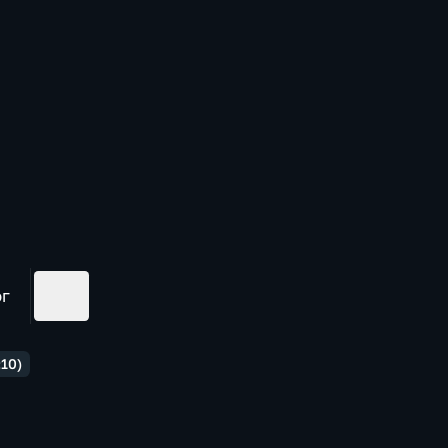
ог
10)