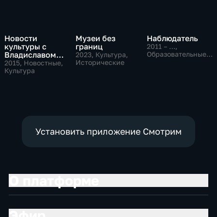
Новости
Музеи без
Наблюдатель
культуры с
границ
2011 – …
,
Владиславом
Образовательные,
2023
, Культура,
Культура
Флярковским
Исторические
2015
, Новостные,
Культура
Установить приложение Смотрим
О платформе
Эфир